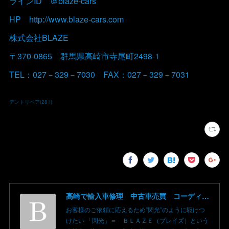
ラインID ＠blaze-cars
HP http://www.blaze-cars.com
株式会社BLAZE
〒370-0865 群馬県高崎市寺尾町2498-1
TEL：027－329－7030 FAX：027－329－7031
デントリペア
(
281
)
高崎で輸入車修理 中古車売買 コーディングならBLAZE（ブレイズ）へ│BLAZE Total Car Support & Modify in Takasaki Gunma
お客様のご依頼に応えるため”閃光”のように駆けつ
けたい 「閃光」＝ ＢＬＡＺＥ（ブレイズ）という