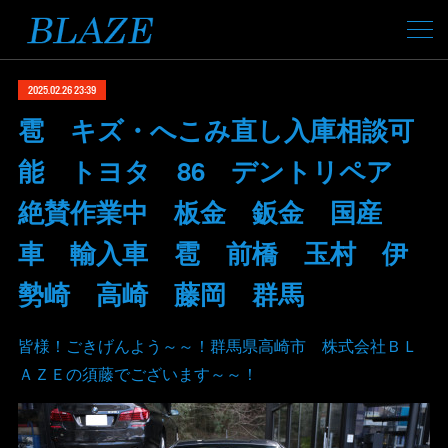
2025.02.26 23:39
雹 キズ・へこみ直し入庫相談可
能 トヨタ 86 デントリペア
絶賛作業中 板金 鈑金 国産
車 輸入車 雹 前橋 玉村 伊
勢崎 高崎 藤岡 群馬
皆様！ごきげんよう～～！群馬県高崎市 株式会社ＢＬ
ＡＺＥの須藤でございます～～！