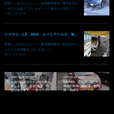
皆様！ごきげんよう～～！群馬県高崎市 株式会社Ｂ
ＬＡＺＥの星でございます～～！本日イイ天気でご…
2025.11.29 08:39
レクサス LS 500h オートアールズ 前橋みなみモール店 パワーモールフェス イベント デントリペア 鈑金修理 塗装 出店 キズ へこみ 国産車 輸入車 雹 群馬 高崎 前橋
皆様！ごきげんよう～～！群馬県高崎市 株式会社Ｂ
ＬＡＺＥの須藤でございます～～！
2025.10.26 05:23
2025.02.28 09:04
2025.02.26 10:07
お持ち込みタイヤ 組み替え
NISSAN デイズ B21W
致します！ 直送OK！ 荷
御成約車輌 御納車 群馬
受け致します。 各サイズ…
県 高崎市