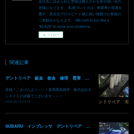
会社名に込められた意味は燃えさかる炎や強い光の
意味になります。 私達ブレイズは、車業界の常識を
覆す、高次元でのスピード感と熱い情熱でお客様の
ご依頼をかなえます。 We rush to you like a
"BLAZE" to solve your problems...
フォロー
関連記事
デントリペア 鈑金 板金 修理 雹害 ヒョウ 埼玉県 入間市 飯能市 神奈川県 横浜市 入庫可能 即 修理 群馬 高崎
皆様！ごきげんよう～～！群馬県高崎市 株式会社Ｂ
ＬＡＺＥの須藤でございます～～！
2026.06.12 23:18
SUBARU インプレッサ デントリペア 雹災修理完了 群馬県 高崎市 株式会社BLAZE