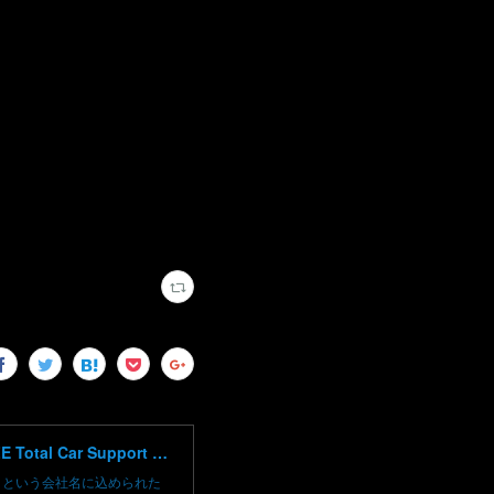
高崎で輸入車修理 中古車売買 コーディングならBLAZE（ブレイズ）へ│BLAZE Total Car Support & Modify in Takasaki Gunma
）という会社名に込められた