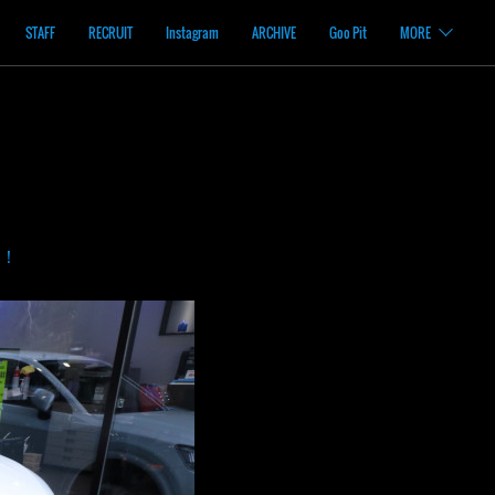
STAFF
RECRUIT
Instagram
ARCHIVE
Goo Pit
MORE
！