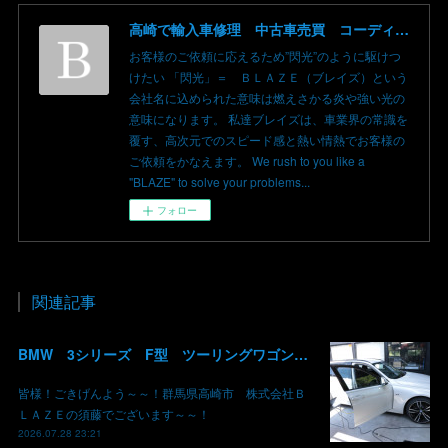
高崎で輸入車修理 中古車売買 コーディングならBLAZE（ブレイズ）へ│BLAZE Total Car Support & Modify in Takasaki Gunma
お客様のご依頼に応えるため”閃光”のように駆けつ
けたい 「閃光」＝ ＢＬＡＺＥ（ブレイズ）という
会社名に込められた意味は燃えさかる炎や強い光の
意味になります。 私達ブレイズは、車業界の常識を
覆す、高次元でのスピード感と熱い情熱でお客様の
ご依頼をかなえます。 We rush to you like a
"BLAZE" to solve your problems...
フォロー
関連記事
BMW 3シリーズ F型 ツーリングワゴン コーディング デイライト 有効化 群馬 高崎
皆様！ごきげんよう～～！群馬県高崎市 株式会社Ｂ
ＬＡＺＥの須藤でございます～～！
2026.07.28 23:21