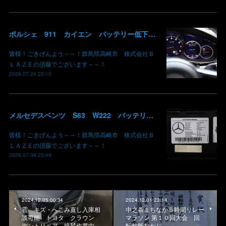
ポルシェ 911 カイエン バッテリー低下 車両エレクトリカルシステムエラー リチウムイオンバッテリー復旧 バッテリー上がり 充電できない ポルシェ修理 現車無し修理 群馬県 高崎 株式会社BLAZE
皆様！ごきげんよう～～！群馬県高崎市 株式会社Ｂ
ＬＡＺＥの須藤でございます～～！
2026.07.24 23:10
メルセデスベンツ S63 W222 バッテリー低下 車両エレクトリカルシステムエラー リチウムイオンバッテリー復旧 バッテリー上がり 充電できない ベンツ修理 現車無し修理 群馬県 高崎
皆様！ごきげんよう～～！群馬県高崎市 株式会社Ｂ
ＬＡＺＥの須藤でございます～～！
2026.07.09 23:49
2024.12.05 00:34
2024.12.01 23:14
雹 キズ・へこみ直し入庫相
中之条まちなか５時間リレー
談可能 トヨタ クラウン
マラソン 第１０回大会 回
デントリペア 絶賛作業中…
転炒飯なかじ