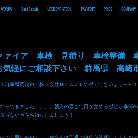
WORKS
Dent Repair
USED CAR STOCK
PAYMENT
PRICE
COMPANY
クァイア 車検 見積り 車検整備 
お気軽にご相談下さい 群馬県 高崎
！群馬県高崎市 株式会社ＢＬＡＺＥの星でございます～～！
なってきました！。。。朝方の寒さで目が覚める感じが季節の
戻らない事をお祈りしましょう！
検で入庫のお車です！皆さんは何処で車検を依頼してますか？