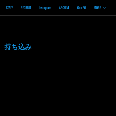
STAFF
RECRUIT
Instagram
ARCHIVE
Goo Pit
MORE
 持ち込み