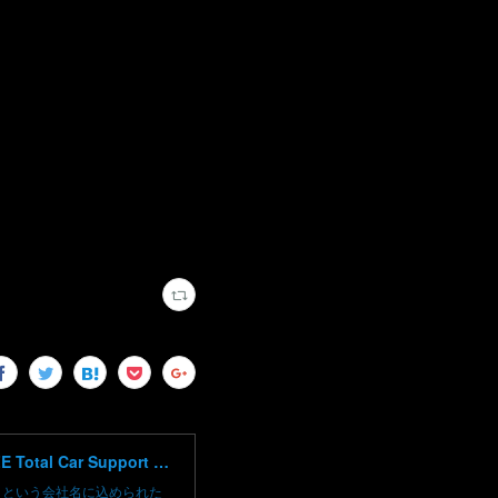
高崎で輸入車修理 中古車売買 コーディングならBLAZE（ブレイズ）へ│BLAZE Total Car Support & Modify in Takasaki Gunma
）という会社名に込められた