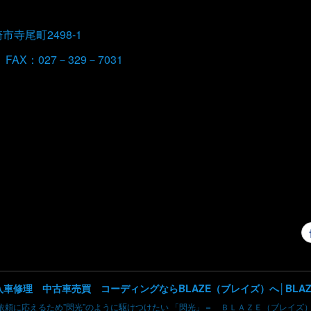
崎市寺尾町2498-1
 FAX：027－329－7031
依頼に応えるため”閃光”のように駆けつけたい 「閃光」＝ ＢＬＡＺＥ（ブレイズ