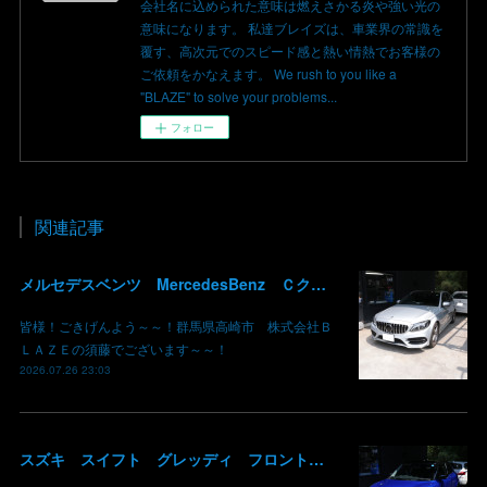
会社名に込められた意味は燃えさかる炎や強い光の
意味になります。 私達ブレイズは、車業界の常識を
覆す、高次元でのスピード感と熱い情熱でお客様の
ご依頼をかなえます。 We rush to you like a
"BLAZE" to solve your problems...
フォロー
関連記事
メルセデスベンツ MercedesBenz Ｃクラス バッテリー サブバッテリー 交換 パナメリカーナグリル化 コマンドシステム SSD化 群馬 高崎
皆様！ごきげんよう～～！群馬県高崎市 株式会社Ｂ
ＬＡＺＥの須藤でございます～～！
2026.07.26 23:03
スズキ スイフト グレッディ フロントリップスポイラー リアウイング 塗装 カーボン クリア 持込み部品 取り付け 群馬 高崎