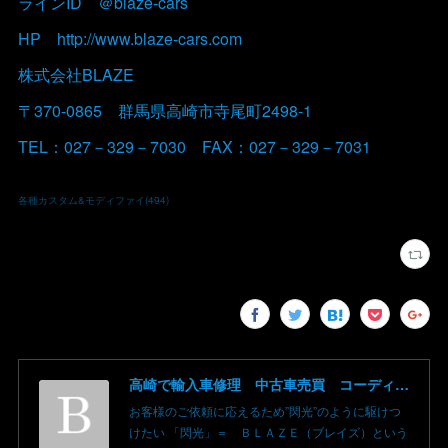
ラインID ＠blaze-cars
HP http://www.blaze-cars.com
株式会社BLAZE
〒370-0865 群馬県高崎市寺尾町2498-1
TEL：027－329－7030 FAX：027－329－7031
各種カスタム&モディファイ
(
494
)
高崎で輸入車修理 中古車売買 コーディングならBLAZE（ブレイズ）へ│BLAZE Total Car Support & Modify in Takasaki Gunma
お客様のご依頼に応えるため”閃光”のように駆けつ
けたい 「閃光」＝ ＢＬＡＺＥ（ブレイズ）という