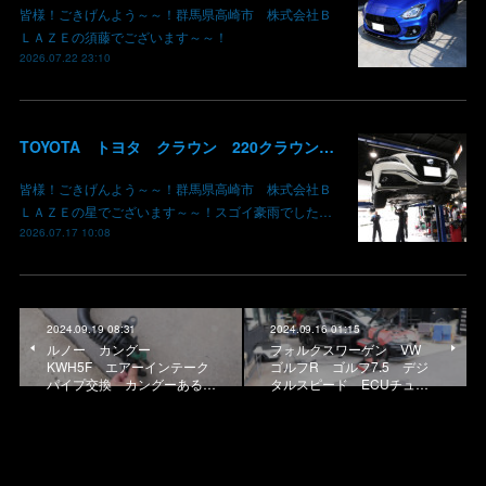
皆様！ごきげんよう～～！群馬県高崎市 株式会社Ｂ
ＬＡＺＥの須藤でございます～～！
2026.07.22 23:10
TOYOTA トヨタ クラウン 220クラウン 持ち込みマフラー交換 群馬県高崎市 株式会社BLAZE
皆様！ごきげんよう～～！群馬県高崎市 株式会社Ｂ
ＬＡＺＥの星でございます～～！スゴイ豪雨でした…
2026.07.17 10:08
2024.09.19 08:31
2024.09.16 01:15
ルノー カングー
フォルクスワーゲン VW
KWH5F エアーインテーク
ゴルフR ゴルフ7.5 デジ
パイプ交換 カングーある…
タルスピード ECUチュ…