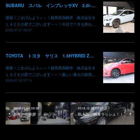
SUBARU スバル インプレッサXV 2.0i-L EyeSight AWD 御納車 GT7 群馬県高崎市 株式会社BLAZE
皆様！ごきげんよう～～！群馬県高崎市 株式会社Ｂ
ＬＡＺＥの星でございます～～！今日で７月も終わ…
2026.07.31 06:37
TOYOTA トヨタ ヤリス 1.5HYBRID Z 御納車 MXPH10 コーラルクリスタルシャイン 3U7 群馬県高崎市 株式会社BLAZE
皆様！ごきげんよう～～！群馬県高崎市 株式会社Ｂ
ＬＡＺＥの星でございます～～！厳しい暑さの群馬…
2026.07.30 07:14
2019.01.04 09:39
2018.12.28 09:27
新年の御挨拶
BLAZE 納車ラッシュ！！