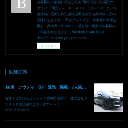
お客様のご依頼に応えるため”閃光”のように駆けつ
けたい 「閃光」＝ ＢＬＡＺＥ（ブレイズ）という
会社名に込められた意味は燃えさかる炎や強い光の
意味になります。 私達ブレイズは、車業界の常識を
覆す、高次元でのスピード感と熱い情熱でお客様の
ご依頼をかなえます。 We rush to you like a
"BLAZE" to solve your problems...
フォロー
関連記事
Audi アウディ Q7 販売 掲載 7人乗り リアモニター サンルーフ 車検整備2年付き 群馬 高崎
皆様！ごきげんよう～～！群馬県高崎市 株式会社Ｂ
ＬＡＺＥの須藤でございます～～！
2026.08.06 22:58