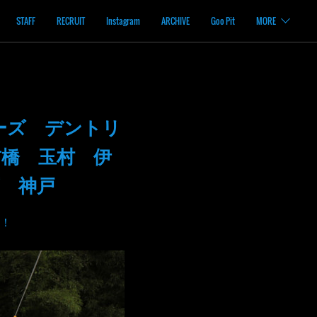
STAFF
RECRUIT
Instagram
ARCHIVE
Goo Pit
MORE
ーズ デントリ
橋 玉村 伊
 神戸
！