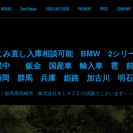
WORKS
Dent Repair
USED CAR STOCK
PAYMENT
PRICE
COMPANY
こみ直し入庫相談可能 BMW 2シリ
業中 鈑金 国産車 輸入車 雹 前
藤岡 群馬 兵庫 姫路 加古川 明石
！群馬県高崎市 株式会社ＢＬＡＺＥの須藤でございます～～