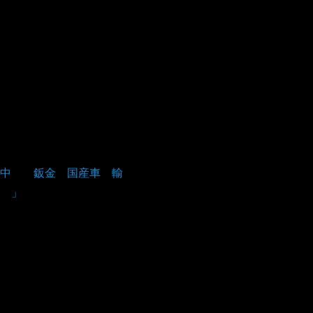
業中 鈑金 国産車 輸
 」