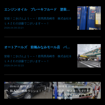
エンジンオイル ブレーキフルード 塗装用シンナー あります！ 価格現状維持 価格吸収 原油不足 値段高騰 群馬 高崎
皆様！ごきげんよう～～！群馬県高崎市 株式会社Ｂ
ＬＡＺＥの須藤でございます～～！
2026.04.09 23:21
オートアールズ 前橋みなみモール店 パワーモールフェス イベント デントリペア 鈑金修理 塗装 出店 キズ へこみ 国産車 輸入車 雹 群馬 高崎 前橋
皆様！ごきげんよう～～！群馬県高崎市 株式会社Ｂ
ＬＡＺＥの須藤でございます～～！
2026.04.04 02:23
2018.12.28 09:27
2018.12.26 09:00
BLAZE 納車ラッシュ！！
日産 サファリ タイヤ交
換 スタッドレス セット交
換 冬 雪