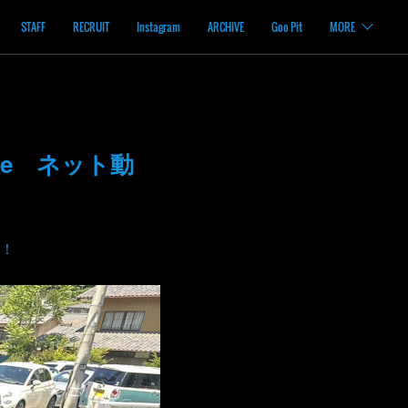
STAFF
RECRUIT
Instagram
ARCHIVE
Goo Pit
MORE
be ネット動
！