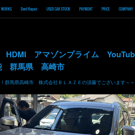
WORKS
Dent Repair
USED CAR STOCK
PAYMENT
PRICE
COMPANY
0 HDMI アマゾンプライム YouTu
能 群馬県 高崎市
！群馬県高崎市 株式会社ＢＬＡＺＥの須藤でございます～～