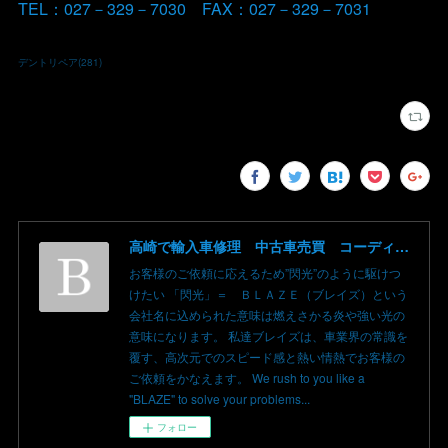
TEL：027－329－7030 FAX：027－329－7031
デントリペア
(
281
)
高崎で輸入車修理 中古車売買 コーディングならBLAZE（ブレイズ）へ│BLAZE Total Car Support & Modify in Takasaki Gunma
お客様のご依頼に応えるため”閃光”のように駆けつ
けたい 「閃光」＝ ＢＬＡＺＥ（ブレイズ）という
会社名に込められた意味は燃えさかる炎や強い光の
意味になります。 私達ブレイズは、車業界の常識を
覆す、高次元でのスピード感と熱い情熱でお客様の
ご依頼をかなえます。 We rush to you like a
"BLAZE" to solve your problems...
フォロー