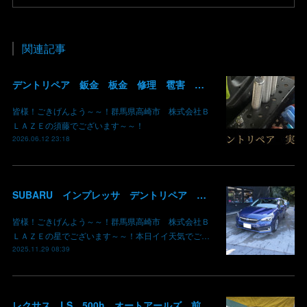
関連記事
デントリペア 鈑金 板金 修理 雹害 ヒョウ 埼玉県 入間市 飯能市 神奈川県 横浜市 入庫可能 即 修理 群馬 高崎
皆様！ごきげんよう～～！群馬県高崎市 株式会社Ｂ
ＬＡＺＥの須藤でございます～～！
2026.06.12 23:18
SUBARU インプレッサ デントリペア 雹災修理完了 群馬県 高崎市 株式会社BLAZE
皆様！ごきげんよう～～！群馬県高崎市 株式会社Ｂ
ＬＡＺＥの星でございます～～！本日イイ天気でご…
2025.11.29 08:39
レクサス LS 500h オートアールズ 前橋みなみモール店 パワーモールフェス イベント デントリペア 鈑金修理 塗装 出店 キズ へこみ 国産車 輸入車 雹 群馬 高崎 前橋