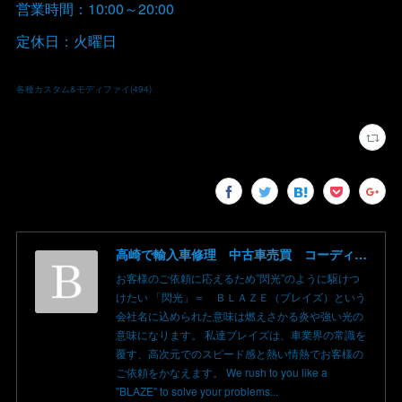
営業時間：10:00～20:00
定休日：火曜日
各種カスタム&モディファイ
(
494
)
高崎で輸入車修理 中古車売買 コーディングならBLAZE（ブレイズ）へ│BLAZE Total Car Support & Modify in Takasaki Gunma
お客様のご依頼に応えるため”閃光”のように駆けつ
けたい 「閃光」＝ ＢＬＡＺＥ（ブレイズ）という
会社名に込められた意味は燃えさかる炎や強い光の
意味になります。 私達ブレイズは、車業界の常識を
覆す、高次元でのスピード感と熱い情熱でお客様の
ご依頼をかなえます。 We rush to you like a
"BLAZE" to solve your problems...