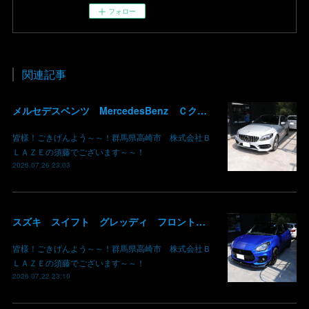
フォロー
関連記事
メルセデスベンツ MercedesBenz Ｃクラス バッテリー サブバッテリー 交換 パナメリカーナグリル化 コマンドシステム SSD化 群馬 高崎
皆様！ごきげんよう～～！群馬県高崎市 株式会社Ｂ
ＬＡＺＥの須藤でございます～～！
2026.07.26 23:03
スズキ スイフト グレッディ フロントリップスポイラー リアウイング 塗装 カーボン クリア 持込み部品 取り付け 群馬 高崎
皆様！ごきげんよう～～！群馬県高崎市 株式会社Ｂ
ＬＡＺＥの須藤でございます～～！
2026.07.22 23:10