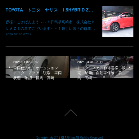
TOYOTA トヨタ ヤリス 1.5HYBRID Z 御納車 MXPH10 コーラルクリスタルシャイン 3U7 群馬県高崎市 株式会社BLAZE
皆様！ごきげんよう～～！群馬県高崎市 株式会社Ｂ
ＬＡＺＥの星でございます～～！厳しい暑さの群馬…
2026.07.30 07:14
2024.04.02 23:07
2024.03.31 05:44
車両仕入れ オークション
トヨタ ノア お得意様 販
トヨタ アクア 現場 車両
売 納車 自動車保険 群
状態 確認 群馬 高崎
馬 高崎
Copyright © 2017 BLAZE,Inc.All Rights Reserved.