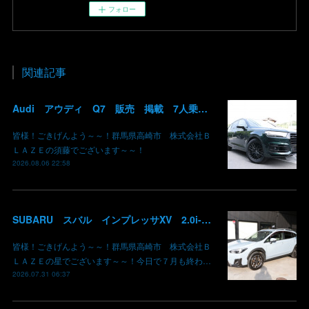
フォロー
関連記事
Audi アウディ Q7 販売 掲載 7人乗り リアモニター サンルーフ 車検整備2年付き 群馬 高崎
皆様！ごきげんよう～～！群馬県高崎市 株式会社Ｂ
ＬＡＺＥの須藤でございます～～！
2026.08.06 22:58
SUBARU スバル インプレッサXV 2.0i-L EyeSight AWD 御納車 GT7 群馬県高崎市 株式会社BLAZE
皆様！ごきげんよう～～！群馬県高崎市 株式会社Ｂ
ＬＡＺＥの星でございます～～！今日で７月も終わ…
2026.07.31 06:37