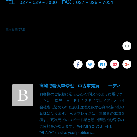
TEL：027－329－7030 FAX：027－329－7031
車両販売
(
672
)
高崎で輸入車修理 中古車売買 コーディングならBLAZE（ブレイズ）へ│BLAZE Total Car Support & Modify in Takasaki Gunma
お客様のご依頼に応えるため”閃光”のように駆けつ
けたい 「閃光」＝ ＢＬＡＺＥ（ブレイズ）という
会社名に込められた意味は燃えさかる炎や強い光の
意味になります。 私達ブレイズは、車業界の常識を
覆す、高次元でのスピード感と熱い情熱でお客様の
ご依頼をかなえます。 We rush to you like a
"BLAZE" to solve your problems...