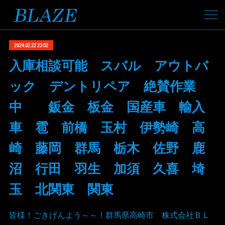
2024.02.22 23:52
入庫相談可能 スバル アウトバ
ック デントリペア 絶賛作業
中 鈑金 板金 国産車 輸入
車 雹 前橋 玉村 伊勢崎 高
崎 藤岡 群馬 栃木 佐野 鹿
沼 行田 羽生 加須 久喜 埼
玉 北関東 関東
皆様！ごきげんよう～～！群馬県高崎市 株式会社ＢＬ