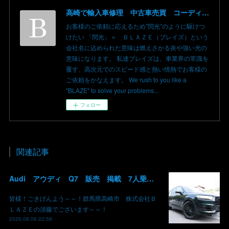
高崎で輸入車修理 中古車売買 コーディングならBLAZE（ブレイズ）へ│BLAZE Total Car Support & Modify in Takasaki Gunma
お客様のご依頼に応えるため”閃光”のように駆けつ
けたい 「閃光」＝ ＢＬＡＺＥ（ブレイズ）という
会社名に込められた意味は燃えさかる炎や強い光の
意味になります。 私達ブレイズは、車業界の常識を
覆す、高次元でのスピード感と熱い情熱でお客様の
ご依頼をかなえます。 We rush to you like a
"BLAZE" to solve your problems...
フォロー
関連記事
Audi アウディ Q7 販売 掲載 7人乗り リアモニター サンルーフ 車検整備2年付き 群馬 高崎
皆様！ごきげんよう～～！群馬県高崎市 株式会社Ｂ
ＬＡＺＥの須藤でございます～～！
2026.08.06 22:58