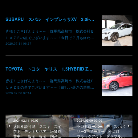
SUBARU スバル インプレッサXV 2.0i-L EyeSight AWD 御納車 GT7 群馬県高崎市 株式会社BLAZE
皆様！ごきげんよう～～！群馬県高崎市 株式会社Ｂ
ＬＡＺＥの星でございます～～！今日で７月も終わ…
2026.07.31 06:37
TOYOTA トヨタ ヤリス 1.5HYBRID Z 御納車 MXPH10 コーラルクリスタルシャイン 3U7 群馬県高崎市 株式会社BLAZE
皆様！ごきげんよう～～！群馬県高崎市 株式会社Ｂ
ＬＡＺＥの星でございます～～！厳しい暑さの群馬…
2026.07.30 07:14
2024.02.11 10:05
2024.02.09 00:09
入庫相談可能 スズキ スイ
ランドローバー ディスカバ
フト デントリペア 絶賛作
リー3 メーター 不点灯
業中 鈑金 板金 国産…
ブラックアウト トラブル…