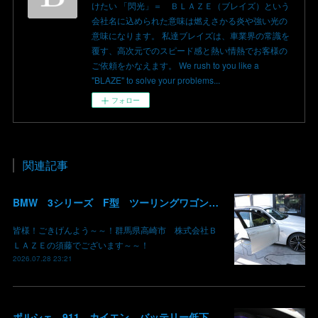
けたい 「閃光」＝ ＢＬＡＺＥ（ブレイズ）という
会社名に込められた意味は燃えさかる炎や強い光の
意味になります。 私達ブレイズは、車業界の常識を
覆す、高次元でのスピード感と熱い情熱でお客様の
ご依頼をかなえます。 We rush to you like a
"BLAZE" to solve your problems...
フォロー
関連記事
BMW 3シリーズ F型 ツーリングワゴン コーディング デイライト 有効化 群馬 高崎
皆様！ごきげんよう～～！群馬県高崎市 株式会社Ｂ
ＬＡＺＥの須藤でございます～～！
2026.07.28 23:21
ポルシェ 911 カイエン バッテリー低下 車両エレクトリカルシステムエラー リチウムイオンバッテリー復旧 バッテリー上がり 充電できない ポルシェ修理 現車無し修理 群馬県 高崎 株式会社BLAZE