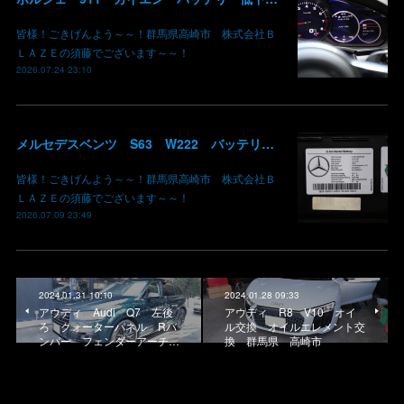
皆様！ごきげんよう～～！群馬県高崎市 株式会社Ｂ
ＬＡＺＥの須藤でございます～～！
2026.07.24 23:10
メルセデスベンツ S63 W222 バッテリー低下 車両エレクトリカルシステムエラー リチウムイオンバッテリー復旧 バッテリー上がり 充電できない ベンツ修理 現車無し修理 群馬県 高崎
皆様！ごきげんよう～～！群馬県高崎市 株式会社Ｂ
ＬＡＺＥの須藤でございます～～！
2026.07.09 23:49
2024.01.31 10:10
2024.01.28 09:33
アウディ Audi Q7 左後
アウディ R8 V10 オイ
ろ クォーターパネル Rバ
ル交換 オイルエレメント交
ンパー フェンダーアーチ…
換 群馬県 高崎市