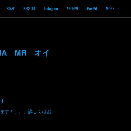
STAFF
RECRUIT
Instagram
ARCHIVE
Goo Pit
MORE
 NA MR オイ
す！
ます！。。。詳しくはお