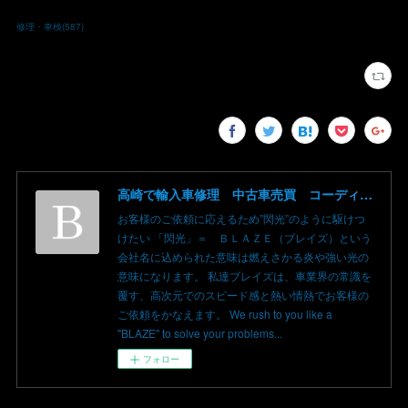
修理・車検
(
587
)
高崎で輸入車修理 中古車売買 コーディングならBLAZE（ブレイズ）へ│BLAZE Total Car Support & Modify in Takasaki Gunma
お客様のご依頼に応えるため”閃光”のように駆けつ
けたい 「閃光」＝ ＢＬＡＺＥ（ブレイズ）という
会社名に込められた意味は燃えさかる炎や強い光の
意味になります。 私達ブレイズは、車業界の常識を
覆す、高次元でのスピード感と熱い情熱でお客様の
ご依頼をかなえます。 We rush to you like a
"BLAZE" to solve your problems...
フォロー