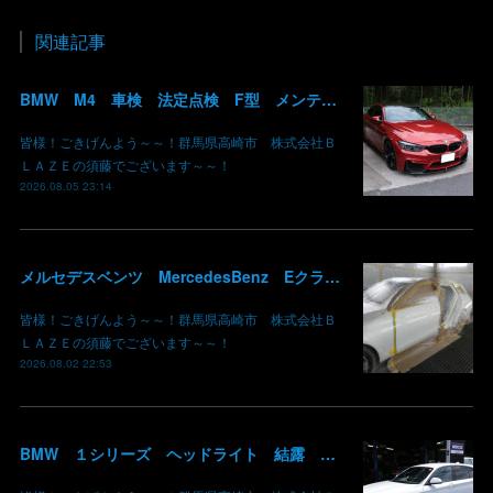
関連記事
BMW M4 車検 法定点検 F型 メンテナンス ロアアーム 交換 群馬 高崎
皆様！ごきげんよう～～！群馬県高崎市 株式会社Ｂ
ＬＡＺＥの須藤でございます～～！
2026.08.05 23:14
メルセデスベンツ MercedesBenz Eクラス 213 板金 鈑金 修理 ドア バンパー サイドスカート クォーターパネル 保険 群馬 高崎
皆様！ごきげんよう～～！群馬県高崎市 株式会社Ｂ
ＬＡＺＥの須藤でございます～～！
2026.08.02 22:53
BMW １シリーズ ヘッドライト 結露 浸水 シーリング加工 水滴 株式会社BLAZE