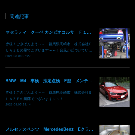
関連記事
マセラティ クーペ カンビオコルサ Ｆ１クラッチ交換 群馬県高崎市 株式会社BLAZE
皆様！ごきげんよう～～！群馬県高崎市 株式会社Ｂ
ＬＡＺＥの星でございます～～！台風が近づいてい…
2026.08.08 07:27
BMW M4 車検 法定点検 F型 メンテナンス ロアアーム 交換 群馬 高崎
皆様！ごきげんよう～～！群馬県高崎市 株式会社Ｂ
ＬＡＺＥの須藤でございます～～！
2026.08.05 23:14
メルセデスベンツ MercedesBenz Eクラス 213 板金 鈑金 修理 ドア バンパー サイドスカート クォーターパネル 保険 群馬 高崎