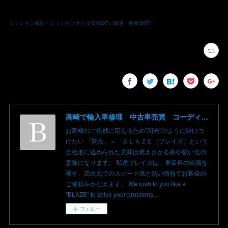
ミッション修理・ミッションオイル交換
(
57
)
修理・車検
(
587
)
高崎で輸入車修理 中古車売買 コーディングならBLAZE（ブレイズ）へ│BLAZE Total Car Support & Modify in Takasaki Gunma
お客様のご依頼に応えるため”閃光”のように駆けつ
けたい 「閃光」＝ ＢＬＡＺＥ（ブレイズ）という
会社名に込められた意味は燃えさかる炎や強い光の
意味になります。 私達ブレイズは、車業界の常識を
覆す、高次元でのスピード感と熱い情熱でお客様の
ご依頼をかなえます。 We rush to you like a
"BLAZE" to solve your problems...
フォロー