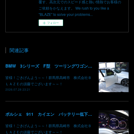
覆す、高次元でのスピード感と熱い情熱でお客様の
ご依頼をかなえます。 We rush to you like a
"BLAZE" to solve your problems...
フォロー
関連記事
BMW 3シリーズ F型 ツーリングワゴン コーディング デイライト 有効化 群馬 高崎
皆様！ごきげんよう～～！群馬県高崎市 株式会社Ｂ
ＬＡＺＥの須藤でございます～～！
2026.07.28 23:21
ポルシェ 911 カイエン バッテリー低下 車両エレクトリカルシステムエラー リチウムイオンバッテリー復旧 バッテリー上がり 充電できない ポルシェ修理 現車無し修理 群馬県 高崎 株式会社BLAZE
皆様！ごきげんよう～～！群馬県高崎市 株式会社Ｂ
ＬＡＺＥの須藤でございます～～！