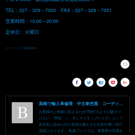
TEL：027－329－7030 FAX：027－329－7031
営業時間：10:00～20:00
定休日：火曜日
コーディング実績
(
294
)
高崎で輸入車修理 中古車売買 コーディングならBLAZE（ブレイズ）へ│BLAZE Total Car Support & Modify in Takasaki Gunma
お客様のご依頼に応えるため”閃光”のように駆けつ
けたい 「閃光」＝ ＢＬＡＺＥ（ブレイズ）という
会社名に込められた意味は燃えさかる炎や強い光の
意味になります。 私達ブレイズは、車業界の常識を