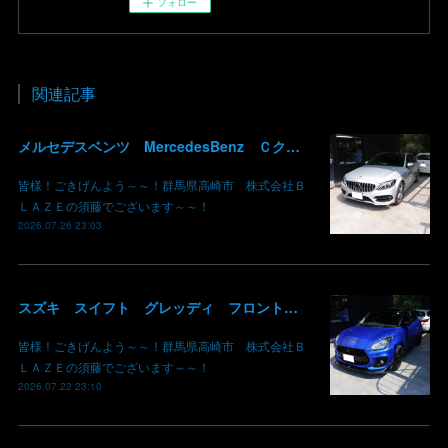
フォロー
関連記事
メルセデスベンツ MercedesBenz Ｃクラス バッテリー サブバッテリー 交換 パナメリカーナグリル化 コマンドシステム SSD化 群馬 高崎
皆様！ごきげんよう～～！群馬県高崎市 株式会社Ｂ
ＬＡＺＥの須藤でございます～～！
2026.07.26 23:03
スズキ スイフト グレッディ フロントリップスポイラー リアウイング 塗装 カーボン クリア 持込み部品 取り付け 群馬 高崎
皆様！ごきげんよう～～！群馬県高崎市 株式会社Ｂ
ＬＡＺＥの須藤でございます～～！
2026.07.22 23:10