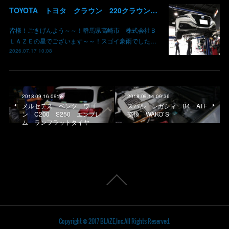
TOYOTA トヨタ クラウン 220クラウン 持ち込みマフラー交換 群馬県高崎市 株式会社BLAZE
皆様！ごきげんよう～～！群馬県高崎市 株式会社Ｂ
ＬＡＺＥの星でございます～～！スゴイ豪雨でした…
2026.07.17 10:08
2018.09.16 09:58
2018.09.14 09:36
メルセデス ベンツ ワゴ
スバル レガシィ B4 ATF
ン C200 S250 エンブレ
交換 WAKO`S
ム ランフラットタイヤ
Copyright © 2017 BLAZE,Inc.All Rights Reserved.