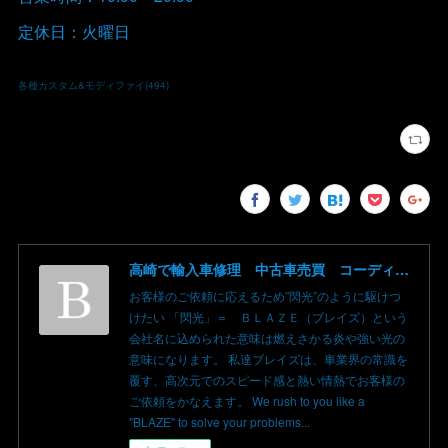
定休日：火曜日
各種カスタム&モディファイ
(
494
)
高崎で輸入車修理 中古車売買 コーディングならBLAZE（ブレイズ）へ│BLAZE Total Car Support & Modify in Takasaki Gunma
お客様のご依頼に応えるため”閃光”のように駆けつ
けたい 「閃光」＝ ＢＬＡＺＥ（ブレイズ）という
会社名に込められた意味は燃えさかる炎や強い光の
意味になります。 私達ブレイズは、車業界の常識を
覆す、高次元でのスピード感と熱い情熱でお客様の
ご依頼をかなえます。 We rush to you like a
"BLAZE" to solve your problems...