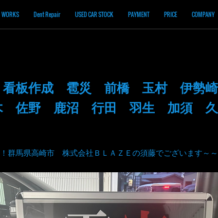
WORKS
Dent Repair
USED CAR STOCK
PAYMENT
PRICE
COMPANY
 看板作成 雹災 前橋 玉村 伊勢崎
木 佐野 鹿沼 行田 羽生 加須 久
！群馬県高崎市 株式会社ＢＬＡＺＥの須藤でございます～～