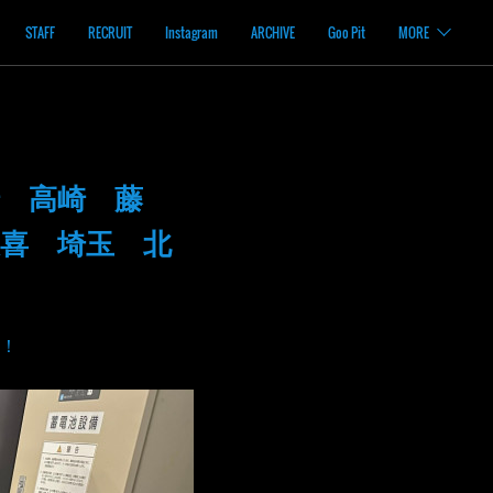
STAFF
RECRUIT
Instagram
ARCHIVE
Goo Pit
MORE
 高崎 藤
喜 埼玉 北
！