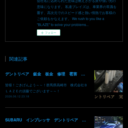
会社名に込められた意味は燃えさかる炎や強い光の
意味になります。 私達ブレイズは、車業界の常識を
覆す、高次元でのスピード感と熱い情熱でお客様の
ご依頼をかなえます。 We rush to you like a
"BLAZE" to solve your problems...
フォロー
関連記事
デントリペア 鈑金 板金 修理 雹害 ヒョウ 埼玉県 入間市 飯能市 神奈川県 横浜市 入庫可能 即 修理 群馬 高崎
皆様！ごきげんよう～～！群馬県高崎市 株式会社Ｂ
ＬＡＺＥの須藤でございます～～！
2026.06.12 23:18
SUBARU インプレッサ デントリペア 雹災修理完了 群馬県 高崎市 株式会社BLAZE