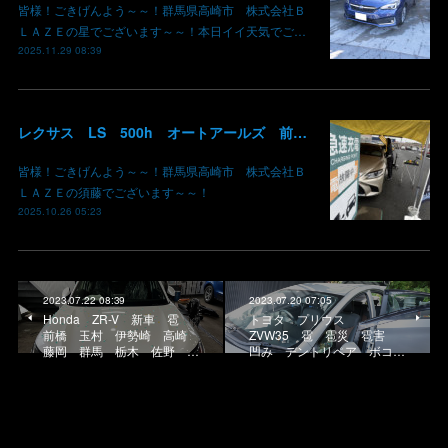
皆様！ごきげんよう～～！群馬県高崎市 株式会社Ｂ
ＬＡＺＥの星でございます～～！本日イイ天気でご…
2025.11.29 08:39
レクサス LS 500h オートアールズ 前橋みなみモール店 パワーモールフェス イベント デントリペア 鈑金修理 塗装 出店 キズ へこみ 国産車 輸入車 雹 群馬 高崎 前橋
皆様！ごきげんよう～～！群馬県高崎市 株式会社Ｂ
ＬＡＺＥの須藤でございます～～！
2025.10.26 05:23
2023.07.22 08:39
2023.07.20 07:05
Honda ZR-V 新車 雹
トヨタ プリウス
前橋 玉村 伊勢崎 高崎
ZVW35 雹 雹災 雹害
藤岡 群馬 栃木 佐野 …
凹み デントリペア ボコ…