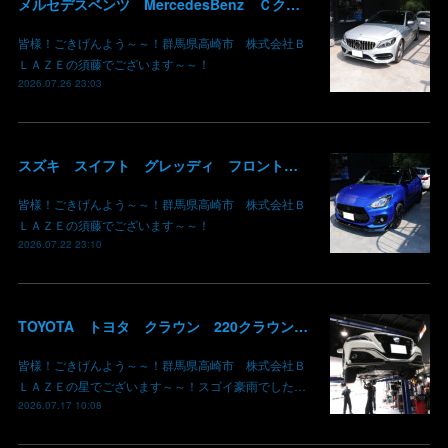
メルセデスベンツ MercedesBenz Ｃクラス バッテリー サブバッテリー 交換 パナメリカーナグリル化 コマンドシステム SSD化 群馬 高崎
皆様！ごきげんよう～～！群馬県高崎市 株式会社Ｂ
ＬＡＺＥの須藤でございます～～！
2026.07.26 23:03
スズキ スイフト グレッディ フロントリップスポイラー リアウイング 塗装 カーボン クリア 持込み部品 取り付け 群馬 高崎
皆様！ごきげんよう～～！群馬県高崎市 株式会社Ｂ
ＬＡＺＥの須藤でございます～～！
2026.07.22 23:10
TOYOTA トヨタ クラウン 220クラウン 持ち込みマフラー交換 群馬県高崎市 株式会社BLAZE
皆様！ごきげんよう～～！群馬県高崎市 株式会社Ｂ
ＬＡＺＥの星でございます～～！スゴイ豪雨でした…
2026.07.17 10:08