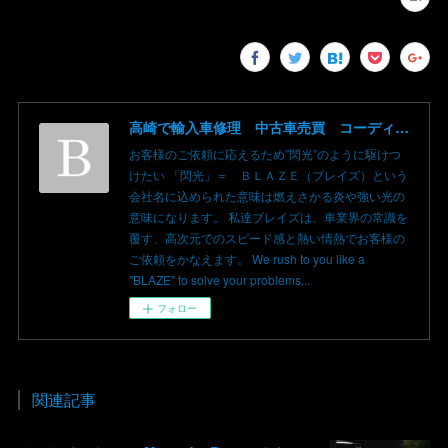
高崎で輸入車修理 中古車売買 コーディングならBLAZE（ブレイズ）へ│BLAZE Total Car Support & Modify in Takasaki Gunma
お客様のご依頼に応えるため”閃光”のように駆けつ
けたい 「閃光」＝ ＢＬＡＺＥ（ブレイズ）という
会社名に込められた意味は燃えさかる炎や強い光の
意味になります。 私達ブレイズは、車業界の常識を
覆す、高次元でのスピード感と熱い情熱でお客様の
ご依頼をかなえます。 We rush to you like a
"BLAZE" to solve your problems...
フォロー
関連記事