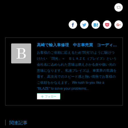
高崎で輸入車修理 中古車売買 コーディングならBLAZE（ブレイズ）へ│BLAZE Total Car Support & Modify in Takasaki Gunma
お客様のご依頼に応えるため”閃光”のように駆けつ
けたい 「閃光」＝ ＢＬＡＺＥ（ブレイズ）という
会社名に込められた意味は燃えさかる炎や強い光の
意味になります。 私達ブレイズは、車業界の常識を
覆す、高次元でのスピード感と熱い情熱でお客様の
ご依頼をかなえます。 We rush to you like a
"BLAZE" to solve your problems...
フォロー
関連記事