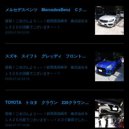
メルセデスベンツ MercedesBenz Ｃクラス バッテリー サブバッテリー 交換 パナメリカーナグリル化 コマンドシステム SSD化 群馬 高崎
皆様！ごきげんよう～～！群馬県高崎市 株式会社Ｂ
ＬＡＺＥの須藤でございます～～！
2026.07.26 23:03
スズキ スイフト グレッディ フロントリップスポイラー リアウイング 塗装 カーボン クリア 持込み部品 取り付け 群馬 高崎
皆様！ごきげんよう～～！群馬県高崎市 株式会社Ｂ
ＬＡＺＥの須藤でございます～～！
2026.07.22 23:10
TOYOTA トヨタ クラウン 220クラウン 持ち込みマフラー交換 群馬県高崎市 株式会社BLAZE
皆様！ごきげんよう～～！群馬県高崎市 株式会社Ｂ
ＬＡＺＥの星でございます～～！スゴイ豪雨でした…
2026.07.17 10:08