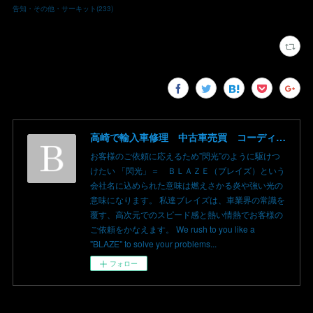
告知・その他・サーキット
(
233
)
高崎で輸入車修理 中古車売買 コーディングならBLAZE（ブレイズ）へ│BLAZE Total Car Support & Modify in Takasaki Gunma
お客様のご依頼に応えるため”閃光”のように駆けつ
けたい 「閃光」＝ ＢＬＡＺＥ（ブレイズ）という
会社名に込められた意味は燃えさかる炎や強い光の
意味になります。 私達ブレイズは、車業界の常識を
覆す、高次元でのスピード感と熱い情熱でお客様の
ご依頼をかなえます。 We rush to you like a
"BLAZE" to solve your problems...
フォロー