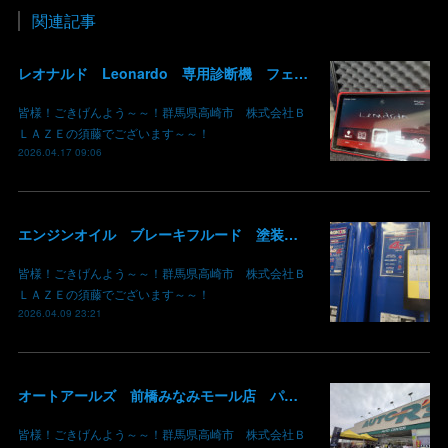
関連記事
レオナルド Leonardo 専用診断機 フェラーリ ランボルギーニ マクラーレン ロールスロイス アストンマーチン ベントレー マセラッティ 関東 北関東 群馬 高崎
皆様！ごきげんよう～～！群馬県高崎市 株式会社Ｂ
ＬＡＺＥの須藤でございます～～！
2026.04.17 09:06
エンジンオイル ブレーキフルード 塗装用シンナー あります！ 価格現状維持 価格吸収 原油不足 値段高騰 群馬 高崎
皆様！ごきげんよう～～！群馬県高崎市 株式会社Ｂ
ＬＡＺＥの須藤でございます～～！
2026.04.09 23:21
オートアールズ 前橋みなみモール店 パワーモールフェス イベント デントリペア 鈑金修理 塗装 出店 キズ へこみ 国産車 輸入車 雹 群馬 高崎 前橋
皆様！ごきげんよう～～！群馬県高崎市 株式会社Ｂ