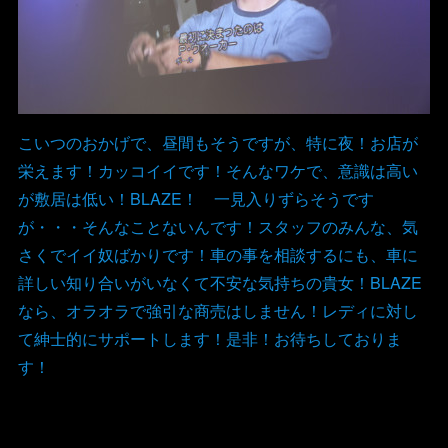
こいつのおかげで、昼間もそうですが、特に夜！お店が
栄えます！カッコイイです！そんなワケで、意識は高い
が敷居は低い！BLAZE！ 一見入りずらそうです
が・・・そんなことないんです！スタッフのみんな、気
さくでイイ奴ばかりです！車の事を相談するにも、車に
詳しい知り合いがいなくて不安な気持ちの貴女！BLAZE
なら、オラオラで強引な商売はしません！レディに対し
て紳士的にサポートします！是非！お待ちしておりま
す！