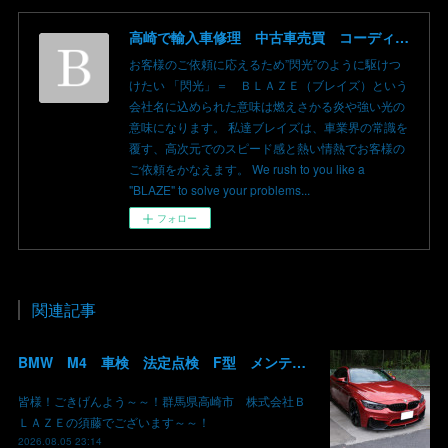
高崎で輸入車修理 中古車売買 コーディングならBLAZE（ブレイズ）へ│BLAZE Total Car Support & Modify in Takasaki Gunma
お客様のご依頼に応えるため”閃光”のように駆けつ
けたい 「閃光」＝ ＢＬＡＺＥ（ブレイズ）という
会社名に込められた意味は燃えさかる炎や強い光の
意味になります。 私達ブレイズは、車業界の常識を
覆す、高次元でのスピード感と熱い情熱でお客様の
ご依頼をかなえます。 We rush to you like a
"BLAZE" to solve your problems...
フォロー
関連記事
BMW M4 車検 法定点検 F型 メンテナンス ロアアーム 交換 群馬 高崎
皆様！ごきげんよう～～！群馬県高崎市 株式会社Ｂ
ＬＡＺＥの須藤でございます～～！
2026.08.05 23:14