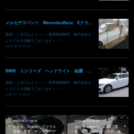
メルセデスベンツ MercedesBenz Eクラス 213 板金 鈑金 修理 ドア バンパー サイドスカート クォーターパネル 保険 群馬 高崎
皆様！ごきげんよう～～！群馬県高崎市 株式会社Ｂ
ＬＡＺＥの須藤でございます～～！
2026.08.02 22:53
BMW １シリーズ ヘッドライト 結露 浸水 シーリング加工 水滴 株式会社BLAZE
皆様！ごきげんよう～～！群馬県高崎市 株式会社Ｂ
ＬＡＺＥの須藤でございます～～！
2026.07.19 23:07
2023.04.17 08:40
2023.04.15 08:34
トヨタ Toyota プリウス
ホンダ Honda CRZ 雹
雹害 雹災 デントリペア
害 雹災 デントリペア 鈑