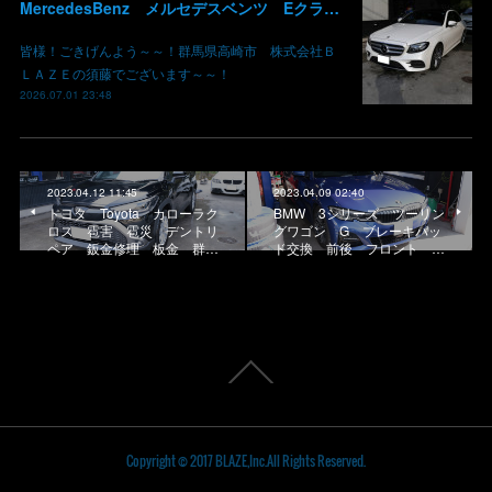
MercedesBenz メルセデスベンツ Eクラス W213 タイヤ 交換 組み替え フロントバンパー サイドスカート 鈑金修理 板金 塗装 群馬 高崎
皆様！ごきげんよう～～！群馬県高崎市 株式会社Ｂ
ＬＡＺＥの須藤でございます～～！
2026.07.01 23:48
2023.04.12 11:45
2023.04.09 02:40
トヨタ Toyota カローラク
BMW 3シリーズ ツーリン
ロス 雹害 雹災 デントリ
グワゴン G ブレーキパッ
ペア 鈑金修理 板金 群…
ド交換 前後 フロント …
Copyright © 2017 BLAZE,Inc.All Rights Reserved.