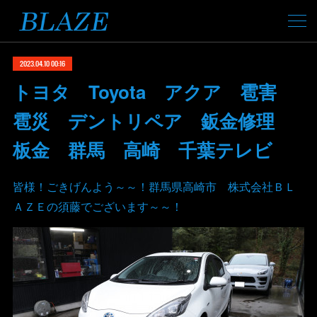
2023.04.10 00:16
トヨタ Toyota アクア 雹害
雹災 デントリペア 鈑金修理
板金 群馬 高崎 千葉テレビ
皆様！ごきげんよう～～！群馬県高崎市 株式会社ＢＬ
ＡＺＥの須藤でございます～～！