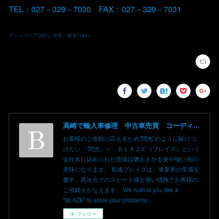
TEL：027－329－7030 FAX：027－329－7031
デントリペア
(
281
)
塗装・鈑金
(
143
)
高崎で輸入車修理 中古車売買 コーディングならBLAZE（ブレイズ）へ│BLAZE Total Car Support & Modify in Takasaki Gunma
お客様のご依頼に応えるため”閃光”のように駆けつ
けたい 「閃光」＝ ＢＬＡＺＥ（ブレイズ）という
会社名に込められた意味は燃えさかる炎や強い光の
意味になります。 私達ブレイズは、車業界の常識を
覆す、高次元でのスピード感と熱い情熱でお客様の
ご依頼をかなえます。 We rush to you like a
"BLAZE" to solve your problems...
フォロー