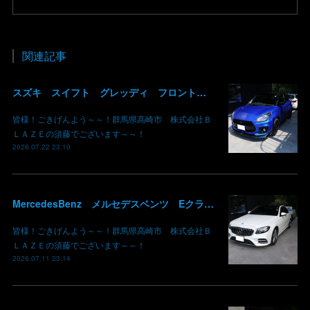
関連記事
スズキ スイフト グレッディ フロントリップスポイラー リアウイング 塗装 カーボン クリア 持込み部品 取り付け 群馬 高崎
皆様！ごきげんよう～～！群馬県高崎市 株式会社Ｂ
ＬＡＺＥの須藤でございます～～！
2026.07.22 23:10
MercedesBenz メルセデスベンツ Eクラス W213 パネル木目 エアコンルーバー アンビエントライト リアディフューザー 取り付け ブレーキキャリパー 鈑金 板金 塗装 群馬 高崎
皆様！ごきげんよう～～！群馬県高崎市 株式会社Ｂ
ＬＡＺＥの須藤でございます～～！
2026.07.11 23:14