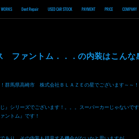
WORKS
Dent Repair
USED CAR STOCK
PAYMENT
PRICE
COMPANY
ス ファントム．．．の内装はこんな
！群馬県高崎市 株式会社ＢＬＡＺＥの星でございます～～！
じ』シリーズでございます！。。。スーパーカーじゃないです
ァントム』です！
であり、その内装も拝見する機会がないかと思いますが。。。