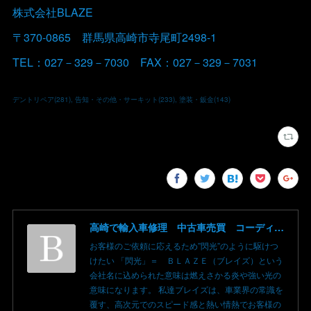
株式会社BLAZE
〒370-0865 群馬県高崎市寺尾町2498-1
TEL：027－329－7030 FAX：027－329－7031
デントリペア
(
281
)
告知・その他・サーキット
(
233
)
塗装・鈑金
(
143
)
高崎で輸入車修理 中古車売買 コーディングならBLAZE（ブレイズ）へ│BLAZE Total Car Support & Modify in Takasaki Gunma
お客様のご依頼に応えるため”閃光”のように駆けつ
けたい 「閃光」＝ ＢＬＡＺＥ（ブレイズ）という
会社名に込められた意味は燃えさかる炎や強い光の
意味になります。 私達ブレイズは、車業界の常識を
覆す、高次元でのスピード感と熱い情熱でお客様の