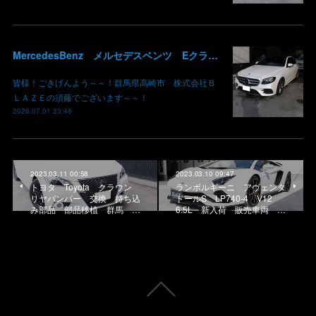
MercedesBenz メルセデスベンツ Eクラス W213 タイヤ 交換 組み替え フロントバンパー サイドスカート 鈑金修理 板金 塗装 群馬 高崎
皆様！ごきげんよう～～！群馬県高崎市 株式会社Ｂ
ＬＡＺＥの須藤でございます～～！
2026.07.01 23:48
2023.03.11 00:58
2023.03.10 09:47
トヨタ Toyota クラウン
ランボルギーニ アヴェンタ
リヤバンパー 交換 持ち込
ドールS LP740-4 V12
み部品 部品移植 群馬 …
6.5L 新入荷 販売車両 …