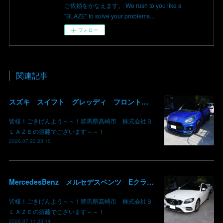
ご依頼をかなえます。 We rush to you like a
"BLAZE" to solve your problems...
フォロー
関連記事
スズキ スイフト グレッディ フロントリップスポイラー リアウイング 塗装 カーボン クリア 持込み部品 取り付け 群馬 高崎
皆様！ごきげんよう～～！群馬県高崎市 株式会社Ｂ
ＬＡＺＥの須藤でございます～～！
2026.07.22 23:10
MercedesBenz メルセデスベンツ Eクラス W213 パネル木目 エアコンルーバー アンビエントライト リアディフューザー 取り付け ブレーキキャリパー 鈑金 板金 塗装 群馬 高崎
皆様！ごきげんよう～～！群馬県高崎市 株式会社Ｂ
ＬＡＺＥの須藤でございます～～！
2026.07.11 23:14