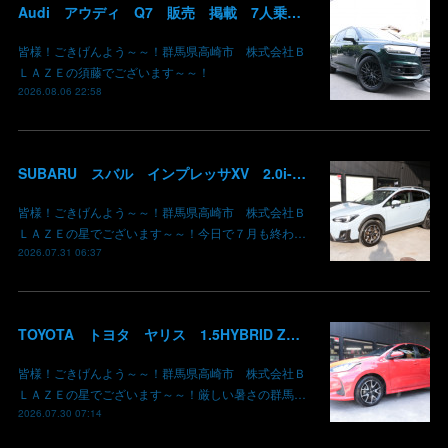
Audi アウディ Q7 販売 掲載 7人乗り リアモニター サンルーフ 車検整備2年付き 群馬 高崎
皆様！ごきげんよう～～！群馬県高崎市 株式会社Ｂ
ＬＡＺＥの須藤でございます～～！
2026.08.06 22:58
SUBARU スバル インプレッサXV 2.0i-L EyeSight AWD 御納車 GT7 群馬県高崎市 株式会社BLAZE
皆様！ごきげんよう～～！群馬県高崎市 株式会社Ｂ
ＬＡＺＥの星でございます～～！今日で７月も終わ…
2026.07.31 06:37
TOYOTA トヨタ ヤリス 1.5HYBRID Z 御納車 MXPH10 コーラルクリスタルシャイン 3U7 群馬県高崎市 株式会社BLAZE
皆様！ごきげんよう～～！群馬県高崎市 株式会社Ｂ
ＬＡＺＥの星でございます～～！厳しい暑さの群馬…
2026.07.30 07:14