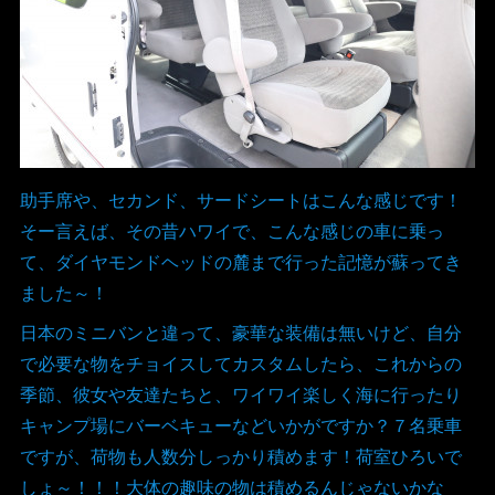
助手席や、セカンド、サードシートはこんな感じです！
そー言えば、その昔ハワイで、こんな感じの車に乗っ
て、ダイヤモンドヘッドの麓まで行った記憶が蘇ってき
ました～！
日本のミニバンと違って、豪華な装備は無いけど、自分
で必要な物をチョイスしてカスタムしたら、これからの
季節、彼女や友達たちと、ワイワイ楽しく海に行ったり
キャンプ場にバーベキューなどいかがですか？７名乗車
ですが、荷物も人数分しっかり積めます！荷室ひろいで
しょ～！！！大体の趣味の物は積めるんじゃないかな