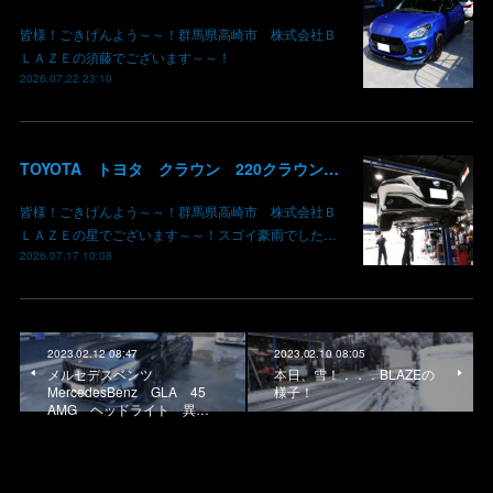
皆様！ごきげんよう～～！群馬県高崎市 株式会社Ｂ
ＬＡＺＥの須藤でございます～～！
2026.07.22 23:10
TOYOTA トヨタ クラウン 220クラウン 持ち込みマフラー交換 群馬県高崎市 株式会社BLAZE
皆様！ごきげんよう～～！群馬県高崎市 株式会社Ｂ
ＬＡＺＥの星でございます～～！スゴイ豪雨でした…
2026.07.17 10:08
2023.02.12 08:47
2023.02.10 08:05
メルセデスベンツ
本日、雪！．．．BLAZEの
MercedesBenz GLA 45
様子！
AMG ヘッドライト 異…