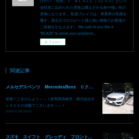
けたい 「閃光」＝ ＢＬＡＺＥ（ブレイズ）という
会社名に込められた意味は燃えさかる炎や強い光の
意味になります。 私達ブレイズは、車業界の常識を
覆す、高次元でのスピード感と熱い情熱でお客様の
ご依頼をかなえます。 We rush to you like a
"BLAZE" to solve your problems...
フォロー
関連記事
メルセデスベンツ MercedesBenz Ｃクラス バッテリー サブバッテリー 交換 パナメリカーナグリル化 コマンドシステム SSD化 群馬 高崎
皆様！ごきげんよう～～！群馬県高崎市 株式会社Ｂ
ＬＡＺＥの須藤でございます～～！
2026.07.26 23:03
スズキ スイフト グレッディ フロントリップスポイラー リアウイング 塗装 カーボン クリア 持込み部品 取り付け 群馬 高崎