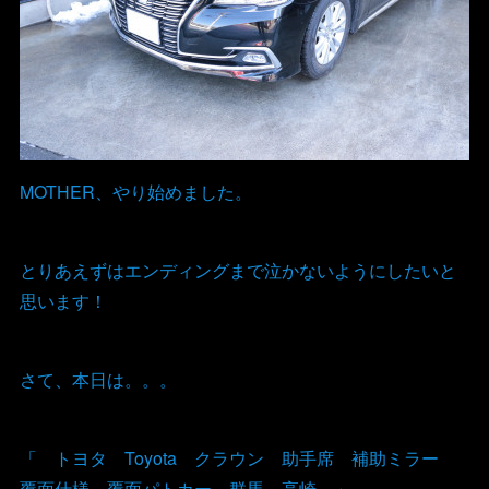
MOTHER、やり始めました。
とりあえずはエンディングまで泣かないようにしたいと
思います！
さて、本日は。。。
「 トヨタ Toyota クラウン 助手席 補助ミラー
覆面仕様 覆面パトカー 群馬 高崎 」