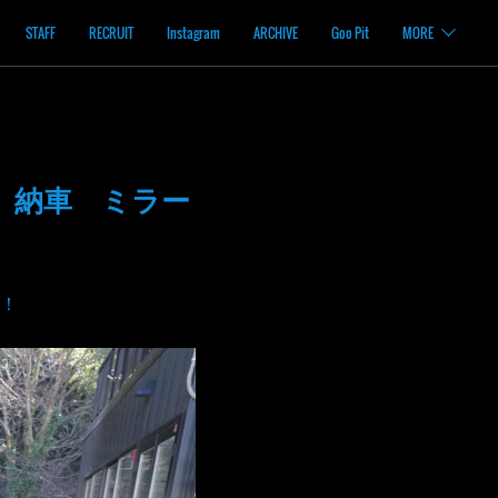
STAFF
RECRUIT
Instagram
ARCHIVE
Goo Pit
MORE
 納車 ミラー
！