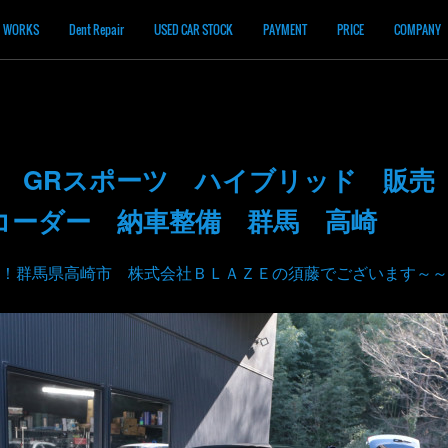
WORKS
Dent Repair
USED CAR STOCK
PAYMENT
PRICE
COMPANY
R GRスポーツ ハイブリッド 販売
コーダー 納車整備 群馬 高崎
！群馬県高崎市 株式会社ＢＬＡＺＥの須藤でございます～～