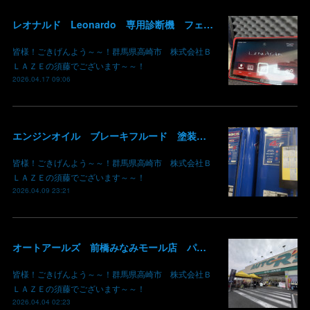
レオナルド Leonardo 専用診断機 フェラーリ ランボルギーニ マクラーレン ロールスロイス アストンマーチン ベントレー マセラッティ 関東 北関東 群馬 高崎
皆様！ごきげんよう～～！群馬県高崎市 株式会社Ｂ
ＬＡＺＥの須藤でございます～～！
2026.04.17 09:06
エンジンオイル ブレーキフルード 塗装用シンナー あります！ 価格現状維持 価格吸収 原油不足 値段高騰 群馬 高崎
皆様！ごきげんよう～～！群馬県高崎市 株式会社Ｂ
ＬＡＺＥの須藤でございます～～！
2026.04.09 23:21
オートアールズ 前橋みなみモール店 パワーモールフェス イベント デントリペア 鈑金修理 塗装 出店 キズ へこみ 国産車 輸入車 雹 群馬 高崎 前橋
皆様！ごきげんよう～～！群馬県高崎市 株式会社Ｂ
ＬＡＺＥの須藤でございます～～！
2026.04.04 02:23