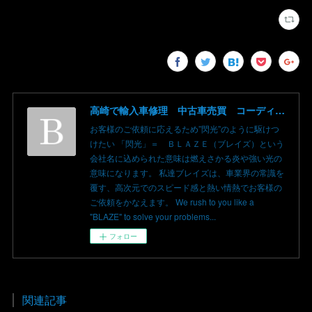
高崎で輸入車修理 中古車売買 コーディングならBLAZE（ブレイズ）へ│BLAZE Total Car Support & Modify in Takasaki Gunma
お客様のご依頼に応えるため”閃光”のように駆けつ
けたい 「閃光」＝ ＢＬＡＺＥ（ブレイズ）という
会社名に込められた意味は燃えさかる炎や強い光の
意味になります。 私達ブレイズは、車業界の常識を
覆す、高次元でのスピード感と熱い情熱でお客様の
ご依頼をかなえます。 We rush to you like a
"BLAZE" to solve your problems...
フォロー
関連記事