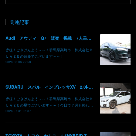
関連記事
Audi アウディ Q7 販売 掲載 7人乗り リアモニター サンルーフ 車検整備2年付き 群馬 高崎
皆様！ごきげんよう～～！群馬県高崎市 株式会社Ｂ
ＬＡＺＥの須藤でございます～～！
2026.08.06 22:58
SUBARU スバル インプレッサXV 2.0i-L EyeSight AWD 御納車 GT7 群馬県高崎市 株式会社BLAZE
皆様！ごきげんよう～～！群馬県高崎市 株式会社Ｂ
ＬＡＺＥの星でございます～～！今日で７月も終わ…
2026.07.31 06:37
TOYOTA トヨタ ヤリス 1.5HYBRID Z 御納車 MXPH10 コーラルクリスタルシャイン 3U7 群馬県高崎市 株式会社BLAZE