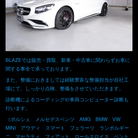
BLAZEでは販売・買取、新車・中古車に関わらずお車に
関する事全て承っております。
また、整備におきましては経験豊富な整備担当が自社工
場にて、しっかり点検、整備をさせていただきます。
診断機によるコーディングや車両コンピューター診断も
行います。
（ポルシェ メルセデスベンツ AMG BMW VW
MINI アウディ スマート フェラーリ ランボルギー
ニ マセラティ フィアット ロールスロイス ベント