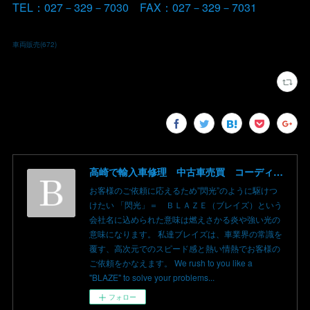
TEL：027－329－7030 FAX：027－329－7031
車両販売
(
672
)
高崎で輸入車修理 中古車売買 コーディングならBLAZE（ブレイズ）へ│BLAZE Total Car Support & Modify in Takasaki Gunma
お客様のご依頼に応えるため”閃光”のように駆けつ
けたい 「閃光」＝ ＢＬＡＺＥ（ブレイズ）という
会社名に込められた意味は燃えさかる炎や強い光の
意味になります。 私達ブレイズは、車業界の常識を
覆す、高次元でのスピード感と熱い情熱でお客様の
ご依頼をかなえます。 We rush to you like a
"BLAZE" to solve your problems...
フォロー