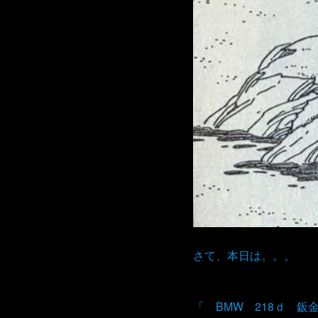
さて、本日は。。。
「 BMW 218ｄ 