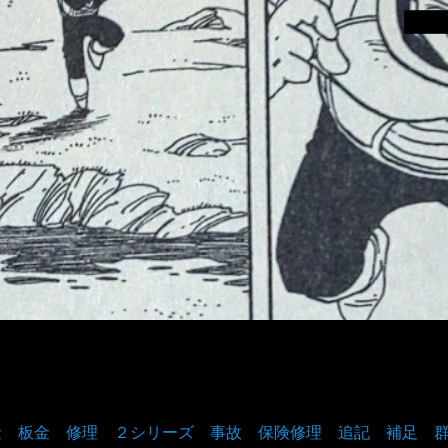
鈑金 板金 修理 ２シリーズ 事故 保険修理 追記 補足 