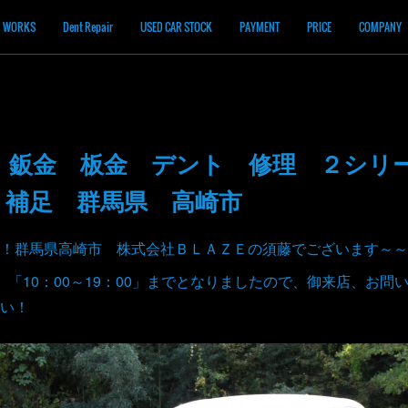
WORKS
Dent Repair
USED CAR STOCK
PAYMENT
PRICE
COMPANY
ｄ 鈑金 板金 デント 修理 ２シリ
 補足 群馬県 高崎市
！群馬県高崎市 株式会社ＢＬＡＺＥの須藤でございます～～
、「10：00～19：00」までとなりましたので、御来店、お問
い！