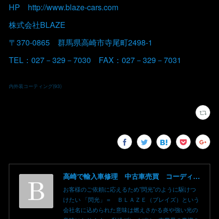
HP http://www.blaze-cars.com
株式会社BLAZE
〒370-0865 群馬県高崎市寺尾町2498-1
TEL：027－329－7030 FAX：027－329－7031
内外装コーティング
(
93
)
高崎で輸入車修理 中古車売買 コーディングならBLAZE（ブレイズ）へ│BLAZE Total Car Support & Modify in Takasaki Gunma
お客様のご依頼に応えるため”閃光”のように駆けつ
けたい 「閃光」＝ ＢＬＡＺＥ（ブレイズ）という
会社名に込められた意味は燃えさかる炎や強い光の