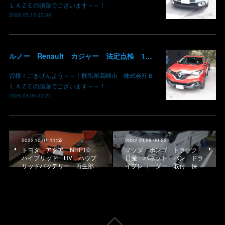
ＬＡＺＥの須藤でございます～～！
2026.05.15 23:30
ルノー Renault カジャー 法定点検 12か月点検 エンジンオイル交換 WAKO'S ヘッドライトプロテクションフィルム 張り替え 群馬 高崎
皆様！ごきげんよう～～！群馬県高崎市 株式会社Ｂ
ＬＡＺＥの須藤でございます～～！
2026.04.05 23:21
2022.10.01 11:52
2022.09.29 09:52
トヨタ アクア NHP10
マツダ ボンゴ トラック
ハイブリッド HV ハウブ
日産 バネット バン ドラ
リッドバッテリー 再生部…
イブレコーダー 取付 保…