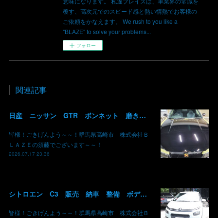
意味になります。 私達ブレイズは、車業界の常識を
覆す、高次元でのスピード感と熱い情熱でお客様の
ご依頼をかなえます。 We rush to you like a
"BLAZE" to solve your problems...
フォロー
関連記事
日産 ニッサン GTR ボンネット 磨き コーティング 線キズ G'ZOX 群馬 高崎
皆様！ごきげんよう～～！群馬県高崎市 株式会社Ｂ
ＬＡＺＥの須藤でございます～～！
2026.07.17 23:36
シトロエン C3 販売 納車 整備 ボディーコーティング G'ZOX 群馬 高崎
皆様！ごきげんよう～～！群馬県高崎市 株式会社Ｂ