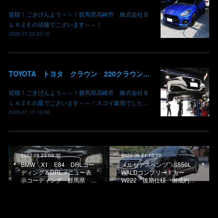
皆様！ごきげんよう～～！群馬県高崎市 株式会社Ｂ
ＬＡＺＥの須藤でございます～～！
2026.07.22 23:10
TOYOTA トヨタ クラウン 220クラウン 持ち込みマフラー交換 群馬県高崎市 株式会社BLAZE
皆様！ごきげんよう～～！群馬県高崎市 株式会社Ｂ
ＬＡＺＥの星でございます～～！スゴイ豪雨でした…
2026.07.17 10:08
2022.09.23 09:32
2022.09.21 10:10
BMW X1 E84 DRLコー
メルセデスベンツ S550L
ディング＆DRLメニュー表
WALDコンプリートカー
示コーディング 群馬県 …
W222 後期仕様 御成約…