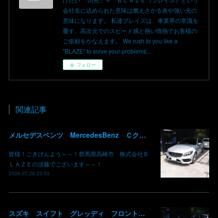
会社名に込められた意味は燃えさかる炎や強い光の
意味になります。 私達ブレイズは、車業界の常識を
覆す、高次元でのスピード感と熱い情熱でお客様の
ご依頼をかなえます。 We rush to you like a
"BLAZE" to solve your problems...
フォロー
関連記事
メルセデスベンツ MercedesBenz Ｃクラス バッテリー サブバッテリー 交換 パナメリカーナグリル化 コマンドシステム SSD化 群馬 高崎
皆様！ごきげんよう～～！群馬県高崎市 株式会社Ｂ
ＬＡＺＥの須藤でございます～～！
2026.07.26 23:03
スズキ スイフト グレッディ フロントリップスポイラー リアウイング 塗装 カーボン クリア 持込み部品 取り付け 群馬 高崎