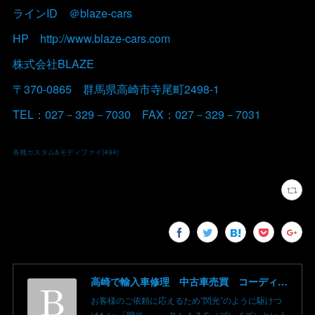
ラインID ＠blaze-cars
HP http://www.blaze-cars.com
株式会社BLAZE
〒370-0865 群馬県高崎市寺尾町2498-1
TEL：027－329－7030 FAX：027－329－7031
各種カスタム&モディファイ
(
494
)
高崎で輸入車修理 中古車売買 コーディングならBLAZE（ブレイズ）へ│BLAZE Total Car Support & Modify in Takasaki Gunma
お客様のご依頼に応えるため”閃光”のように駆けつ
けたい 「閃光」＝ ＢＬＡＺＥ（ブレイズ）という