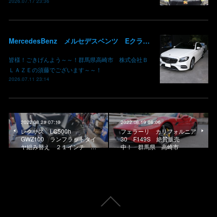
2026.07.17 23:36
MercedesBenz メルセデスベンツ Eクラス W213 パネル木目 エアコンルーバー アンビエントライト リアディフューザー 取り付け ブレーキキャリパー 鈑金 板金 塗装 群馬 高崎
皆様！ごきげんよう～～！群馬県高崎市 株式会社Ｂ
ＬＡＺＥの須藤でございます～～！
2026.07.11 23:14
2022.08.21 07:10
2022.08.19 08:06
レクサス LC500h
フェラーリ カリフォルニア
GWZ100 ランフラットタイ
30 F149S 絶賛販売
ヤ組み替え ２１インチ …
中！ 群馬県 高崎市