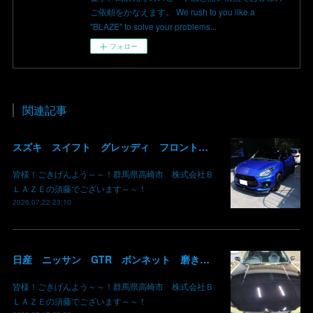
ご依頼をかなえます。 We rush to you like a
"BLAZE" to solve your problems...
フォロー
関連記事
スズキ スイフト グレッディ フロントリップスポイラー リアウイング 塗装 カーボン クリア 持込み部品 取り付け 群馬 高崎
皆様！ごきげんよう～～！群馬県高崎市 株式会社Ｂ
ＬＡＺＥの須藤でございます～～！
2026.07.22 23:10
日産 ニッサン GTR ボンネット 磨き コーティング 線キズ G'ZOX 群馬 高崎
皆様！ごきげんよう～～！群馬県高崎市 株式会社Ｂ
ＬＡＺＥの須藤でございます～～！