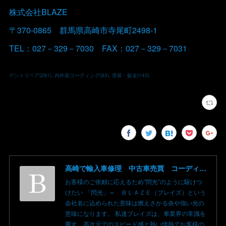
株式会社BLAZE
〒370-0865 群馬県高崎市寺尾町2498-1
TEL：027－329－7030 FAX：027－329－7031
デントリペア
(
281
)
内外装コーティング
(
93
)
塗装・鈑金
(
143
)
高崎で輸入車修理 中古車売買 コーディングならBLAZE（ブレイズ）へ│BLAZE Total Car Support & Modify in Takasaki Gunma
お客様のご依頼に応えるため”閃光”のように駆けつ
けたい 「閃光」＝ ＢＬＡＺＥ（ブレイズ）という
会社名に込められた意味は燃えさかる炎や強い光の
意味になります。 私達ブレイズは、車業界の常識を
覆す、高次元でのスピード感と熱い情熱でお客様の