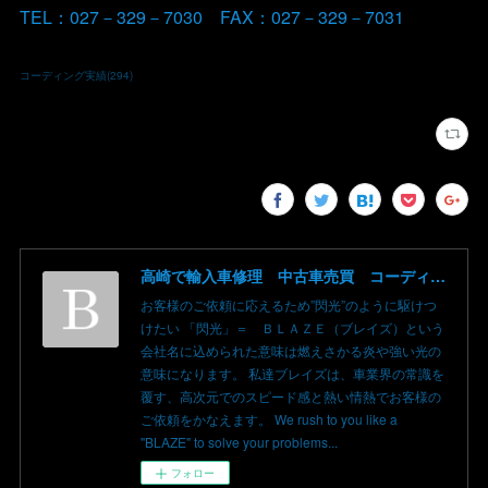
TEL：027－329－7030 FAX：027－329－7031
コーディング実績
(
294
)
高崎で輸入車修理 中古車売買 コーディングならBLAZE（ブレイズ）へ│BLAZE Total Car Support & Modify in Takasaki Gunma
お客様のご依頼に応えるため”閃光”のように駆けつ
けたい 「閃光」＝ ＢＬＡＺＥ（ブレイズ）という
会社名に込められた意味は燃えさかる炎や強い光の
意味になります。 私達ブレイズは、車業界の常識を
覆す、高次元でのスピード感と熱い情熱でお客様の
ご依頼をかなえます。 We rush to you like a
"BLAZE" to solve your problems...
フォロー