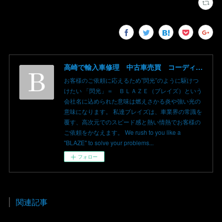
高崎で輸入車修理 中古車売買 コーディングならBLAZE（ブレイズ）へ│BLAZE Total Car Support & Modify in Takasaki Gunma
お客様のご依頼に応えるため”閃光”のように駆けつ
けたい 「閃光」＝ ＢＬＡＺＥ（ブレイズ）という
会社名に込められた意味は燃えさかる炎や強い光の
意味になります。 私達ブレイズは、車業界の常識を
覆す、高次元でのスピード感と熱い情熱でお客様の
ご依頼をかなえます。 We rush to you like a
"BLAZE" to solve your problems...
フォロー
関連記事