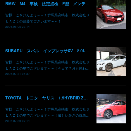
BMW M4 車検 法定点検 F型 メンテナンス ロアアーム 交換 群馬 高崎
皆様！ごきげんよう～～！群馬県高崎市 株式会社Ｂ
ＬＡＺＥの須藤でございます～～！
2026.08.05 23:14
SUBARU スバル インプレッサXV 2.0i-L EyeSight AWD 御納車 GT7 群馬県高崎市 株式会社BLAZE
皆様！ごきげんよう～～！群馬県高崎市 株式会社Ｂ
ＬＡＺＥの星でございます～～！今日で７月も終わ…
2026.07.31 06:37
TOYOTA トヨタ ヤリス 1.5HYBRID Z 御納車 MXPH10 コーラルクリスタルシャイン 3U7 群馬県高崎市 株式会社BLAZE
皆様！ごきげんよう～～！群馬県高崎市 株式会社Ｂ
ＬＡＺＥの星でございます～～！厳しい暑さの群馬…
2026.07.30 07:14