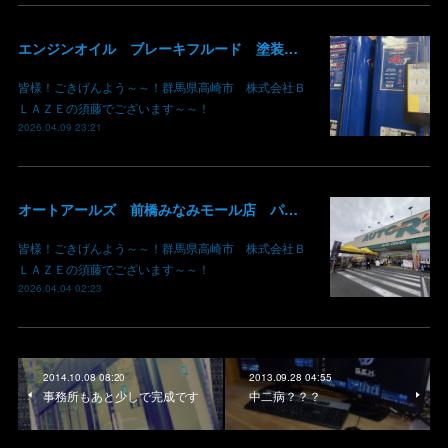
エンジンオイル ブレーキフルード 塗装用シンナー あります！ 価格現状維持 価格吸収 原油不足 値段高騰 群馬 高崎
皆様！ごきげんよう～～！群馬県高崎市 株式会社Ｂ
ＬＡＺＥの須藤でございます～～！
2026.04.09 23:21
オートアールズ 前橋みなみモール店 パワーモールフェス イベント デントリペア 鈑金修理 塗装 出店 キズ へこみ 国産車 輸入車 雹 群馬 高崎 前橋
皆様！ごきげんよう～～！群馬県高崎市 株式会社Ｂ
ＬＡＺＥの須藤でございます～～！
2026.04.04 02:23
2014.10.08 08:20
2013.09.28 04:55
事務所もあと少しで完成です
中二病？？？