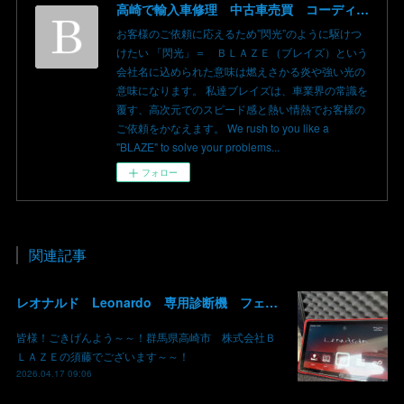
高崎で輸入車修理 中古車売買 コーディングならBLAZE（ブレイズ）へ│BLAZE Total Car Support & Modify in Takasaki Gunma
お客様のご依頼に応えるため”閃光”のように駆けつ
けたい 「閃光」＝ ＢＬＡＺＥ（ブレイズ）という
会社名に込められた意味は燃えさかる炎や強い光の
意味になります。 私達ブレイズは、車業界の常識を
覆す、高次元でのスピード感と熱い情熱でお客様の
ご依頼をかなえます。 We rush to you like a
"BLAZE" to solve your problems...
フォロー
関連記事
レオナルド Leonardo 専用診断機 フェラーリ ランボルギーニ マクラーレン ロールスロイス アストンマーチン ベントレー マセラッティ 関東 北関東 群馬 高崎
皆様！ごきげんよう～～！群馬県高崎市 株式会社Ｂ
ＬＡＺＥの須藤でございます～～！
2026.04.17 09:06