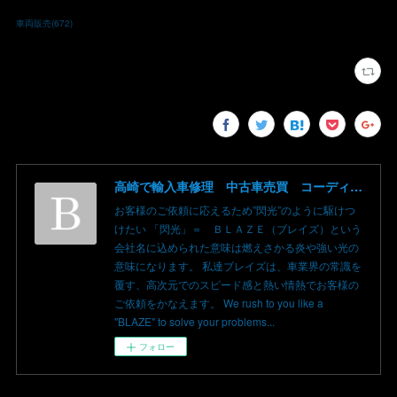
車両販売
(
672
)
高崎で輸入車修理 中古車売買 コーディングならBLAZE（ブレイズ）へ│BLAZE Total Car Support & Modify in Takasaki Gunma
お客様のご依頼に応えるため”閃光”のように駆けつ
けたい 「閃光」＝ ＢＬＡＺＥ（ブレイズ）という
会社名に込められた意味は燃えさかる炎や強い光の
意味になります。 私達ブレイズは、車業界の常識を
覆す、高次元でのスピード感と熱い情熱でお客様の
ご依頼をかなえます。 We rush to you like a
"BLAZE" to solve your problems...
フォロー