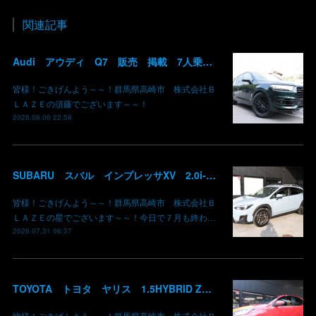
関連記事
Audi アウディ Q7 販売 掲載 7人乗り リアモニター サンルーフ 車検整備2年付き 群馬 高崎
皆様！ごきげんよう～～！群馬県高崎市 株式会社Ｂ
ＬＡＺＥの須藤でございます～～！
2026.08.06 22:58
SUBARU スバル インプレッサXV 2.0i-L EyeSight AWD 御納車 GT7 群馬県高崎市 株式会社BLAZE
皆様！ごきげんよう～～！群馬県高崎市 株式会社Ｂ
ＬＡＺＥの星でございます～～！今日で７月も終わ…
2026.07.31 06:37
TOYOTA トヨタ ヤリス 1.5HYBRID Z 御納車 MXPH10 コーラルクリスタルシャイン 3U7 群馬県高崎市 株式会社BLAZE
皆様！ごきげんよう～～！群馬県高崎市 株式会社Ｂ