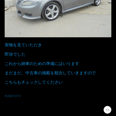
実物を見ていただき
即決でした
これから納車のための準備にはいります
まだまだ、中古車の掲載を順次していきますので
こちらもチェックしてください
車両販売
(
672
)