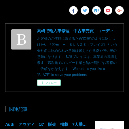
高崎で輸入車修理 中古車売買 コーディングならBLAZE（ブレイズ）へ│BLAZE Total Car Support & Modify in Takasaki Gunma
お客様のご依頼に応えるため”閃光”のように駆けつ
けたい 「閃光」＝ ＢＬＡＺＥ（ブレイズ）という
会社名に込められた意味は燃えさかる炎や強い光の
意味になります。 私達ブレイズは、車業界の常識を
覆す、高次元でのスピード感と熱い情熱でお客様の
ご依頼をかなえます。 We rush to you like a
"BLAZE" to solve your problems...
フォロー
関連記事
Audi アウディ Q7 販売 掲載 7人乗り リアモニター サンルーフ 車検整備2年付き 群馬 高崎