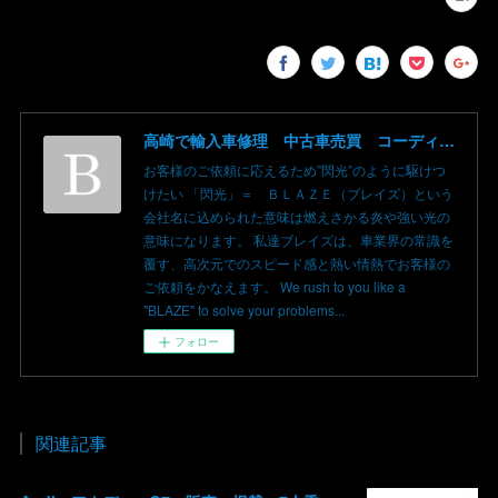
高崎で輸入車修理 中古車売買 コーディングならBLAZE（ブレイズ）へ│BLAZE Total Car Support & Modify in Takasaki Gunma
お客様のご依頼に応えるため”閃光”のように駆けつ
けたい 「閃光」＝ ＢＬＡＺＥ（ブレイズ）という
会社名に込められた意味は燃えさかる炎や強い光の
意味になります。 私達ブレイズは、車業界の常識を
覆す、高次元でのスピード感と熱い情熱でお客様の
ご依頼をかなえます。 We rush to you like a
"BLAZE" to solve your problems...
フォロー
関連記事