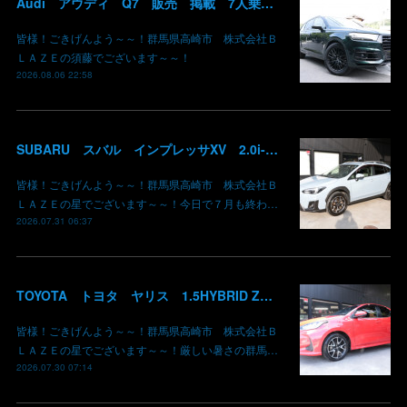
Audi アウディ Q7 販売 掲載 7人乗り リアモニター サンルーフ 車検整備2年付き 群馬 高崎
皆様！ごきげんよう～～！群馬県高崎市 株式会社Ｂ
ＬＡＺＥの須藤でございます～～！
2026.08.06 22:58
SUBARU スバル インプレッサXV 2.0i-L EyeSight AWD 御納車 GT7 群馬県高崎市 株式会社BLAZE
皆様！ごきげんよう～～！群馬県高崎市 株式会社Ｂ
ＬＡＺＥの星でございます～～！今日で７月も終わ…
2026.07.31 06:37
TOYOTA トヨタ ヤリス 1.5HYBRID Z 御納車 MXPH10 コーラルクリスタルシャイン 3U7 群馬県高崎市 株式会社BLAZE
皆様！ごきげんよう～～！群馬県高崎市 株式会社Ｂ
ＬＡＺＥの星でございます～～！厳しい暑さの群馬…
2026.07.30 07:14