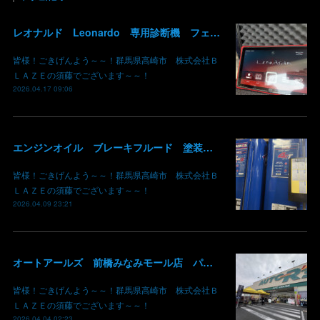
レオナルド Leonardo 専用診断機 フェラーリ ランボルギーニ マクラーレン ロールスロイス アストンマーチン ベントレー マセラッティ 関東 北関東 群馬 高崎
皆様！ごきげんよう～～！群馬県高崎市 株式会社Ｂ
ＬＡＺＥの須藤でございます～～！
2026.04.17 09:06
エンジンオイル ブレーキフルード 塗装用シンナー あります！ 価格現状維持 価格吸収 原油不足 値段高騰 群馬 高崎
皆様！ごきげんよう～～！群馬県高崎市 株式会社Ｂ
ＬＡＺＥの須藤でございます～～！
2026.04.09 23:21
オートアールズ 前橋みなみモール店 パワーモールフェス イベント デントリペア 鈑金修理 塗装 出店 キズ へこみ 国産車 輸入車 雹 群馬 高崎 前橋
皆様！ごきげんよう～～！群馬県高崎市 株式会社Ｂ
ＬＡＺＥの須藤でございます～～！
2026.04.04 02:23