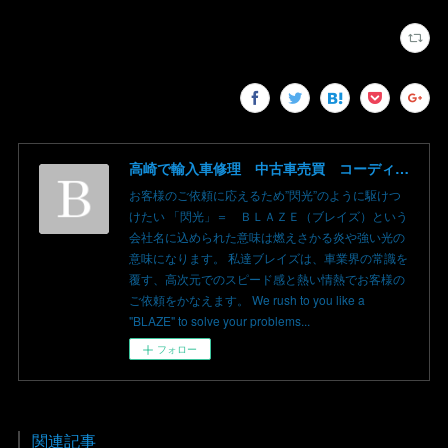
高崎で輸入車修理 中古車売買 コーディングならBLAZE（ブレイズ）へ│BLAZE Total Car Support & Modify in Takasaki Gunma
お客様のご依頼に応えるため”閃光”のように駆けつ
けたい 「閃光」＝ ＢＬＡＺＥ（ブレイズ）という
会社名に込められた意味は燃えさかる炎や強い光の
意味になります。 私達ブレイズは、車業界の常識を
覆す、高次元でのスピード感と熱い情熱でお客様の
ご依頼をかなえます。 We rush to you like a
"BLAZE" to solve your problems...
フォロー
関連記事