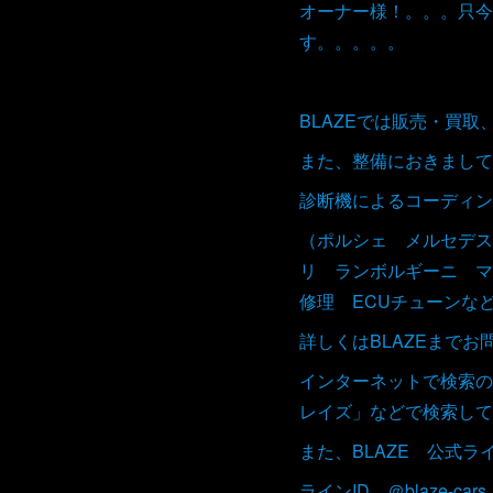
オーナー様！。。。只今
す。。。。。
BLAZEでは販売・買
また、整備におきまして
診断機によるコーディン
（ポルシェ メルセデス
リ ランボルギーニ マ
修理 ECUチューンな
詳しくはBLAZEまで
インターネットで検索の
レイズ」などで検索して
また、BLAZE 公式
ラインID ＠blaze-cars