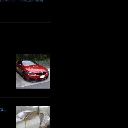
メルセデスベンツ MercedesBenz Eクラス 213 板金 鈑金 修理 ドア バンパー サイドスカート クォーターパネル 保険 群馬 高崎