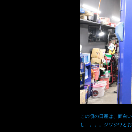
この頃の日産は、面白い
し、。。。ジワジワとお