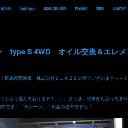
WORKS
Dent Repair
USED CAR STOCK
PAYMENT
PRICE
COMPANY
 type S 4WD オイル交換＆エレ
！群馬県高崎市 株式会社ＢＬＡＺＥの星でございます～～！
つもより遅れております！。。。さっき、納車から戻って参り
作業中です！「ラシーン」！日産の名車ですな！