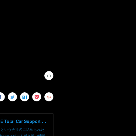
高崎で輸入車修理 中古車売買 コーディングならBLAZE（ブレイズ）へ│BLAZE Total Car Support & Modify in Takasaki Gunma
）という会社名に込められた
元でのスピード感と熱い情熱