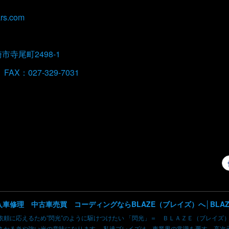
rs.com
崎市寺尾町2498-1
FAX：027-329-7031
依頼に応えるため”閃光”のように駆けつけたい 「閃光」＝ ＢＬＡＺＥ（ブレイズ
さかる炎や強い光の意味になります。 私達ブレイズは、車業界の常識を覆す、高次