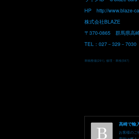
HP http://www.blaze-ca
株式会社BLAZE
〒370-0865 群馬県高
TEL：027－329－7030 
車輌整備
(
291
)
修理・車検
(
587
)
お客様のご
意味は燃え