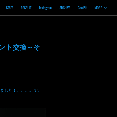
STAFF
RECRUIT
Instagram
ARCHIVE
Goo Pit
MORE
メント交換～そ
ました！。。。。で、