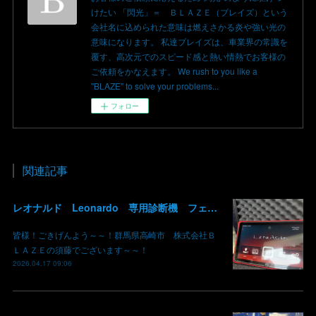
けたい 「閃光」＝ ＢＬＡＺＥ（ブレイズ）という
会社名に込められた意味は燃えさかる炎や強い光の
意味になります。 私達ブレイズは、車業界の常識を
覆す、高次元でのスピード感と熱い情熱でお客様の
ご依頼をかなえます。 We rush to you like a
"BLAZE" to solve your problems...
フォロー
関連記事
レオナルド Leonardo 専用診断機 フェラーリ ランボルギーニ マクラーレン ロールスロイス アストンマーチン ベントレー マセラッティ 関東 北関東 群馬 高崎
皆様！ごきげんよう～～！群馬県高崎市 株式会社Ｂ
ＬＡＺＥの須藤でございます～～！
2026.04.17 09:06