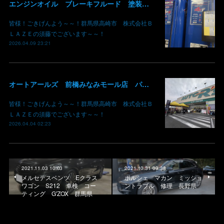
エンジンオイル ブレーキフルード 塗装用シンナー あります！ 価格現状維持 価格吸収 原油不足 値段高騰 群馬 高崎
皆様！ごきげんよう～～！群馬県高崎市 株式会社Ｂ
ＬＡＺＥの須藤でございます～～！
2026.04.09 23:21
オートアールズ 前橋みなみモール店 パワーモールフェス イベント デントリペア 鈑金修理 塗装 出店 キズ へこみ 国産車 輸入車 雹 群馬 高崎 前橋
皆様！ごきげんよう～～！群馬県高崎市 株式会社Ｂ
ＬＡＺＥの須藤でございます～～！
2026.04.04 02:23
2021.11.03 10:03
2021.10.31 09:38
メルセデスベンツ Eクラス
ポルシェ マカン ミッショ
ワゴン S212 車検 コー
ントラブル 修理 長野県
ティング G'ZOX 群馬県