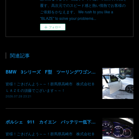
覆す、高次元でのスピード感と熱い情熱でお客様の
ご依頼をかなえます。 We rush to you like a
"BLAZE" to solve your problems...
フォロー
関連記事
BMW 3シリーズ F型 ツーリングワゴン コーディング デイライト 有効化 群馬 高崎
皆様！ごきげんよう～～！群馬県高崎市 株式会社Ｂ
ＬＡＺＥの須藤でございます～～！
2026.07.28 23:21
ポルシェ 911 カイエン バッテリー低下 車両エレクトリカルシステムエラー リチウムイオンバッテリー復旧 バッテリー上がり 充電できない ポルシェ修理 現車無し修理 群馬県 高崎 株式会社BLAZE
皆様！ごきげんよう～～！群馬県高崎市 株式会社Ｂ