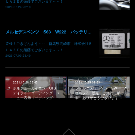
ＬＡＺＥの須藤でございます～～！
2026.07.24 23:10
メルセデスベンツ S63 W222 バッテリー低下 車両エレクトリカルシステムエラー リチウムイオンバッテリー復旧 バッテリー上がり 充電できない ベンツ修理 現車無し修理 群馬県 高崎
皆様！ごきげんよう～～！群馬県高崎市 株式会社Ｂ
ＬＡＺＥの須藤でございます～～！
2026.07.09 23:49
2021.10.28 09:45
2021.10.25 08:53
ポルシェ カイエン GTS
フォルクスワーゲン VW
デイライトコーディング メ
ゴルフ7 販売 ご契約 納
ニュー表示コーディング …
車 ありがとうございます…