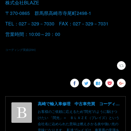
株式会社BLAZE
〒370-0865 群馬県高崎市寺尾町2498-1
TEL：027－329－7030 FAX：027－329－7031
営業時間：10:00～20：00
コーディング実績
(
294
)
高崎で輸入車修理 中古車売買 コーディングならBLAZE（ブレイズ）へ│BLAZE Total Car Support & Modify in Takasaki Gunma
お客様のご依頼に応えるため”閃光”のように駆けつ
けたい 「閃光」＝ ＢＬＡＺＥ（ブレイズ）という
会社名に込められた意味は燃えさかる炎や強い光の
意味になります。 私達ブレイズは、車業界の常識を