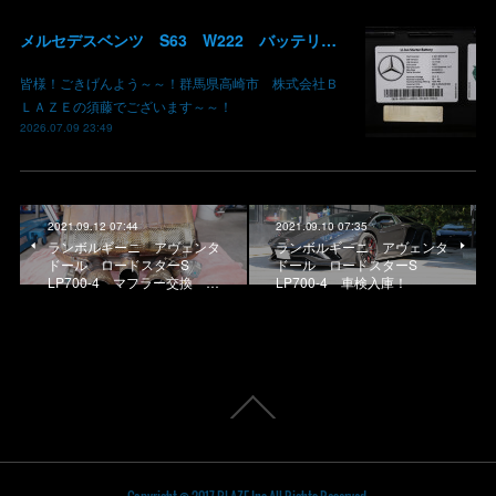
メルセデスベンツ S63 W222 バッテリー低下 車両エレクトリカルシステムエラー リチウムイオンバッテリー復旧 バッテリー上がり 充電できない ベンツ修理 現車無し修理 群馬県 高崎
皆様！ごきげんよう～～！群馬県高崎市 株式会社Ｂ
ＬＡＺＥの須藤でございます～～！
2026.07.09 23:49
2021.09.12 07:44
2021.09.10 07:35
ランボルギーニ アヴェンタ
ランボルギーニ アヴェンタ
ドール ロードスターS
ドール ロードスターS
LP700-4 マフラー交換 …
LP700-4 車検入庫！