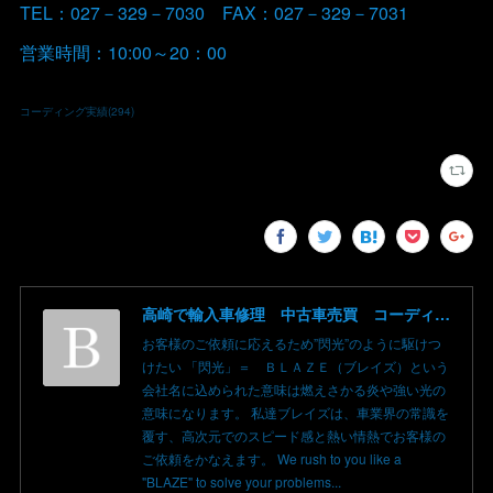
TEL：027－329－7030 FAX：027－329－7031
営業時間：10:00～20：00
コーディング実績
(
294
)
高崎で輸入車修理 中古車売買 コーディングならBLAZE（ブレイズ）へ│BLAZE Total Car Support & Modify in Takasaki Gunma
お客様のご依頼に応えるため”閃光”のように駆けつ
けたい 「閃光」＝ ＢＬＡＺＥ（ブレイズ）という
会社名に込められた意味は燃えさかる炎や強い光の
意味になります。 私達ブレイズは、車業界の常識を
覆す、高次元でのスピード感と熱い情熱でお客様の
ご依頼をかなえます。 We rush to you like a
"BLAZE" to solve your problems...